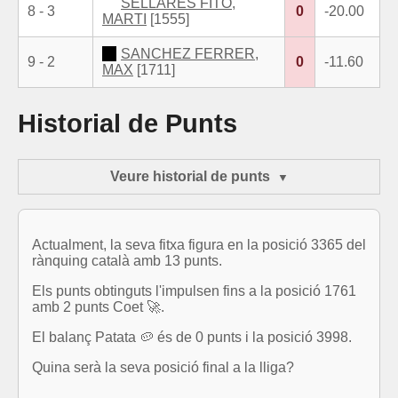
SELLARES FITO,
8 - 3
0
-20.00
MARTI
[1555]
SANCHEZ FERRER,
9 - 2
0
-11.60
MAX
[1711]
Historial de Punts
Veure historial de punts
Actualment, la seva fitxa figura en la posició 3365 del
rànquing català amb 13 punts.
Els punts obtinguts l'impulsen fins a la posició 1761
amb 2 punts Coet 🚀.
El balanç Patata 🥔 és de 0 punts i la posició 3998.
Quina serà la seva posició final a la lliga?