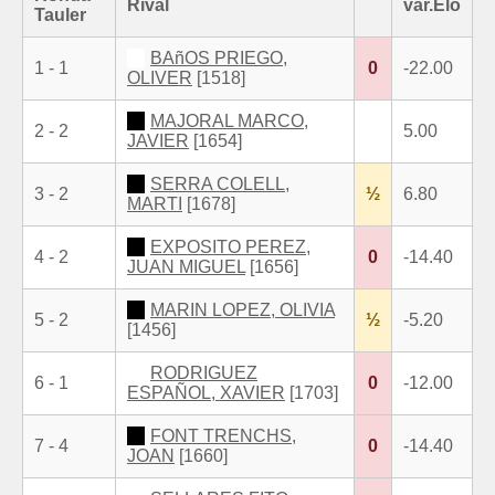
Rival
var.Elo
Tauler
BAñOS PRIEGO,
1 - 1
0
-22.00
OLIVER
[1518]
MAJORAL MARCO,
2 - 2
5.00
JAVIER
[1654]
SERRA COLELL,
3 - 2
½
6.80
MARTI
[1678]
EXPOSITO PEREZ,
4 - 2
0
-14.40
JUAN MIGUEL
[1656]
MARIN LOPEZ, OLIVIA
5 - 2
½
-5.20
[1456]
RODRIGUEZ
6 - 1
0
-12.00
ESPAÑOL, XAVIER
[1703]
FONT TRENCHS,
7 - 4
0
-14.40
JOAN
[1660]