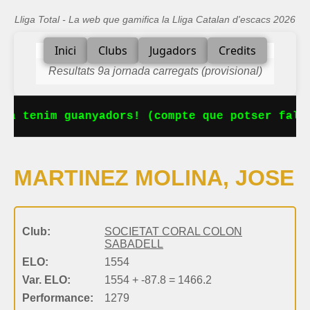
Lliga Total - La web que gamifica la Lliga Catalan d'escacs 2026
Inici
Clubs
Jugadors
Credits
Resultats 9a jornada carregats (provisional)
Ja tenim guanyadors! (compte que potser falta
MARTINEZ MOLINA, JOSE
Club:
SOCIETAT CORAL COLON
SABADELL
ELO:
1554
Var. ELO:
1554 + -87.8 = 1466.2
Performance:
1279