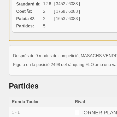
12.6
[ 3452 / 6083 ]
Standard ♚:
Coet 🚀:
2
[ 1768 / 6083 ]
Patata 🥔:
2
[ 1653 / 6083 ]
Partides:
5
Després de 9 rondes de competició, MASACHS VENDRE
Figura en la posició 2498 del rànquing ELO amb una var
Partides
Ronda-Tauler
Rival
TORNER PLAN
1 - 1