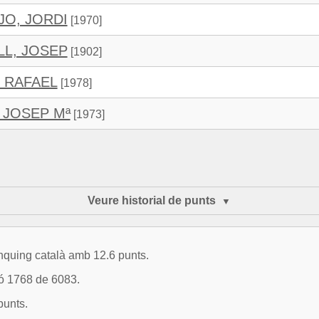
JO, JORDI
[1970]
LL, JOSEP
[1902]
 RAFAEL
[1978]
 JOSEP Mª
[1973]
Veure historial de punts
ànquing català amb 12.6 punts.
ió 1768 de 6083.
punts.