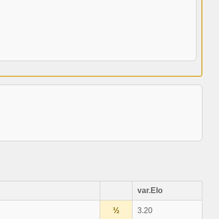
var.Elo
½
3.20