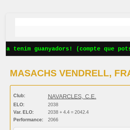
Ja tenim guanyadors! (compte que pots
MASACHS VENDRELL, FR
Club:
NAVARCLES, C.E.
ELO:
2038
Var. ELO:
2038 + 4.4 = 2042.4
Performance:
2066