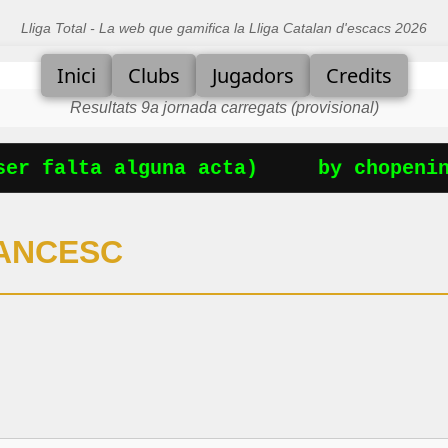
Lliga Total - La web que gamifica la Lliga Catalan d'escacs 2026
Inici
Clubs
Jugadors
Credits
Resultats 9a jornada carregats (provisional)
er falta alguna acta)
by chopening
ANCESC