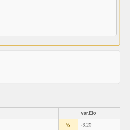
var.Elo
½
-3.20