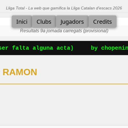
Lliga Total - La web que gamifica la Lliga Catalan d'escacs 2026
Inici
Clubs
Jugadors
Credits
Resultats 9a jornada carregats (provisional)
r falta alguna acta)
by chopening
P RAMON