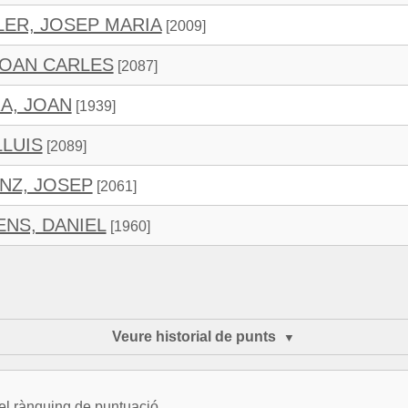
LER, JOSEP MARIA
[2009]
JOAN CARLES
[2087]
A, JOAN
[1939]
LLUIS
[2089]
NZ, JOSEP
[2061]
NS, DANIEL
[1960]
Veure historial de punts
del rànquing de puntuació.