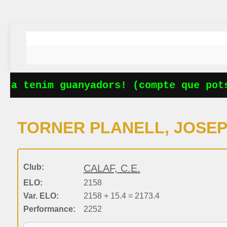
Ja tenim guanyadors! (compte que potse
TORNER PLANELL, JOSE
Club:
CALAF, C.E.
ELO:
2158
Var. ELO:
2158 + 15.4 = 2173.4
Performance:
2252