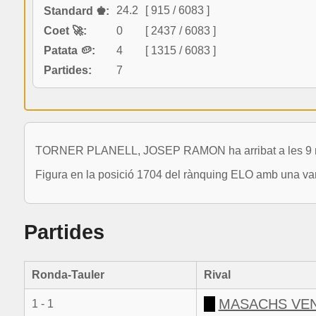
24.2
[ 915 / 6083 ]
Standard ♚:
Coet 🚀:
0
[ 2437 / 6083 ]
Patata 🥔:
4
[ 1315 / 6083 ]
Partides:
7
TORNER PLANELL, JOSEP RAMON ha arribat a les 9 ron
Figura en la posició 1704 del rànquing ELO amb una var
Partides
Ronda-Tauler
Rival
MASACHS VEN
1 - 1