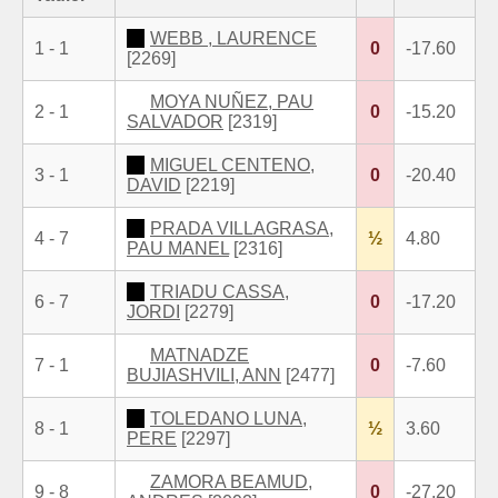
WEBB , LAURENCE
1 - 1
0
-17.60
[2269]
MOYA NUÑEZ, PAU
2 - 1
0
-15.20
SALVADOR
[2319]
MIGUEL CENTENO,
3 - 1
0
-20.40
DAVID
[2219]
PRADA VILLAGRASA,
4 - 7
½
4.80
PAU MANEL
[2316]
TRIADU CASSA,
6 - 7
0
-17.20
JORDI
[2279]
MATNADZE
7 - 1
0
-7.60
BUJIASHVILI, ANN
[2477]
TOLEDANO LUNA,
8 - 1
½
3.60
PERE
[2297]
ZAMORA BEAMUD,
9 - 8
0
-27.20