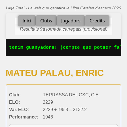
Lliga Total - La web que gamifica la Lliga Catalan d'escacs 2026
Inici
Clubs
Jugadors
Credits
Resultats 9a jornada carregats (provisional)
Ja tenim guanyadors! (compte que potser falta
MATEU PALAU, ENRIC
Club:
TERRASSA DEL CSC, C.E.
ELO:
2229
Var. ELO:
2229 + -96.8 = 2132.2
Performance:
1946