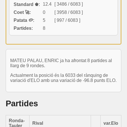
12.4
[ 3486 / 6083 ]
Standard ♚:
Coet 🚀:
0
[ 3958 / 6083 ]
Patata 🥔:
5
[ 997 / 6083 ]
Partides:
8
MATEU PALAU, ENRIC ja ha afrontat 8 partides al
llarg de 9 rondes.
Actualment la posició és la 6033 del rànquing de
variació d'ELO amb una variació de -96.8 punts ELO.
Partides
Ronda-
Rival
var.Elo
Tauler