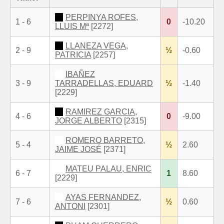
PERPINYA ROFES,
1 - 6
0
-10.20
LLUIS Mª
[2272]
LLANEZA VEGA,
2 - 9
½
-0.60
PATRICIA
[2257]
IBAÑEZ
3 - 9
TARRADELLAS, EDUARD
½
-1.40
[2229]
RAMIREZ GARCIA,
4 - 6
0
-9.00
JORGE ALBERTO
[2315]
ROMERO BARRETO,
5 - 4
½
2.60
JAIME JOSÉ
[2371]
MATEU PALAU, ENRIC
6 - 7
1
8.60
[2229]
AYAS FERNANDEZ,
7 - 6
½
0.60
ANTONI
[2301]