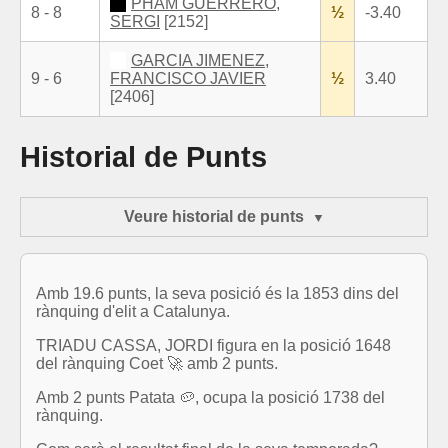
PHAM GUERRERO,
8 - 8
½
-3.40
SERGI
[2152]
GARCIA JIMENEZ,
9 - 6
FRANCISCO JAVIER
½
3.40
[2406]
Historial de Punts
Veure historial de punts
Amb 19.6 punts, la seva posició és la 1853 dins del
rànquing d'elit a Catalunya.
TRIADU CASSA, JORDI figura en la posició 1648
del rànquing Coet 🚀 amb 2 punts.
Amb 2 punts Patata 🥔, ocupa la posició 1738 del
rànquing.