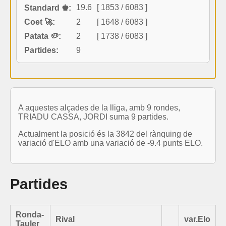
19.6
[ 1853 / 6083 ]
Standard ♚:
Coet 🚀:
2
[ 1648 / 6083 ]
Patata 🥔:
2
[ 1738 / 6083 ]
Partides:
9
A aquestes alçades de la lliga, amb 9 rondes,
TRIADU CASSA, JORDI suma 9 partides.
Actualment la posició és la 3842 del rànquing de
variació d'ELO amb una variació de -9.4 punts ELO.
Partides
Ronda-
Rival
var.Elo
Tauler