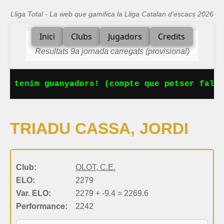
Lliga Total - La web que gamifica la Lliga Catalan d'escacs 2026
Inici
Clubs
Jugadors
Credits
Resultats 9a jornada carregats (provisional)
Ja tenim guanyadors! (compte que potser falta
TRIADU CASSA, JORDI
Club:
OLOT, C.E.
ELO:
2279
Var. ELO:
2279 + -9.4 = 2269.6
Performance:
2242