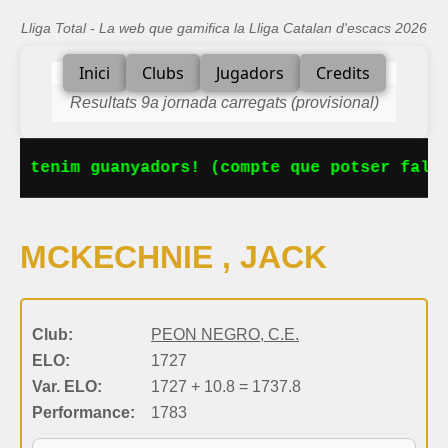
Lliga Total - La web que gamifica la Lliga Catalan d'escacs 2026
Inici
Clubs
Jugadors
Credits
Resultats 9a jornada carregats (provisional)
Ja tenim guanyadors! (compte que potser falta
MCKECHNIE , JACK
Club:
PEON NEGRO, C.E.
ELO:
1727
Var. ELO:
1727 + 10.8 = 1737.8
Performance:
1783