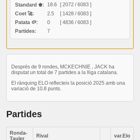
18.6
[ 2072 / 6083 ]
Standard ♚:
Coet 🚀:
2.5
[ 1428 / 6083 ]
Patata 🥔:
0
[ 4836 / 6083 ]
Partides:
7
Després de 9 rondes, MCKECHNIE , JACK ha
disputat un total de 7 partides a la lliga catalana.
El rànquing ELO reflecteix la posició 2025 amb una
variació de 10.8 punts.
Partides
Ronda-
Rival
var.Elo
Tauler