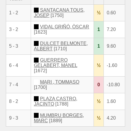
SANTACANA TOUS,
1 - 2
½
0.60
JOSEP
[1750]
VIDAL GRIÑÓ, ÒSCAR
3 - 2
1
7.20
[1623]
DULCET BELMONTE,
5 - 3
1
9.60
ALBERT
[1710]
GUERRERO
6 - 4
GELABERT, MANEL
½
-1.60
[1672]
MARI , TOMMASO
7 - 4
0
-10.80
[1700]
PLAZA CASTRO,
8 - 2
½
1.60
JACINTO
[1788]
MUMBRU BORGES,
9 - 3
½
4.20
MARC
[1889]