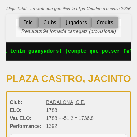
Lliga Total - La web que gamifica la Lliga Catalan d'escacs 2026
Inici
Clubs
Jugadors
Credits
Resultats 9a jornada carregats (provisional)
Ja tenim guanyadors! (compte que potser falta
PLAZA CASTRO, JACINTO
Club:
BADALONA, C.E.
ELO:
1788
Var. ELO:
1788 + -51.2 = 1736.8
Performance:
1392