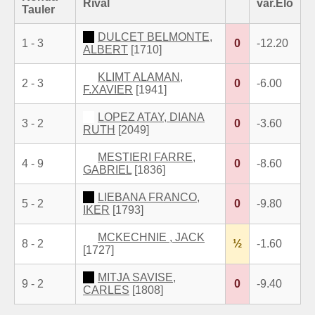
Rival
var.Elo
Tauler
DULCET BELMONTE,
1 - 3
0
-12.20
ALBERT
[1710]
KLIMT ALAMAN,
2 - 3
0
-6.00
F.XAVIER
[1941]
LOPEZ ATAY, DIANA
3 - 2
0
-3.60
RUTH
[2049]
MESTIERI FARRE,
4 - 9
0
-8.60
GABRIEL
[1836]
LIEBANA FRANCO,
5 - 2
0
-9.80
IKER
[1793]
MCKECHNIE , JACK
8 - 2
½
-1.60
[1727]
MITJA SAVISE,
9 - 2
0
-9.40
CARLES
[1808]