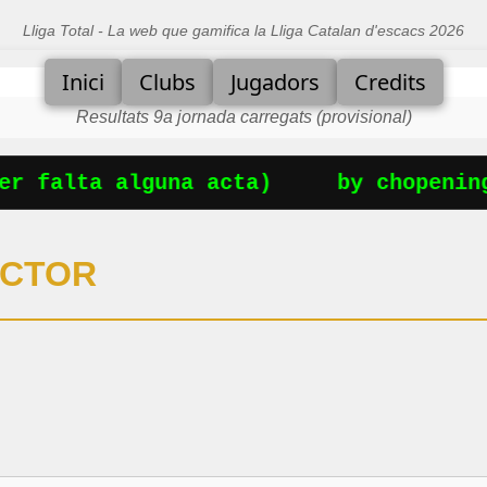
Lliga Total - La web que gamifica la Lliga Catalan d'escacs 2026
Inici
Clubs
Jugadors
Credits
Resultats 9a jornada carregats (provisional)
r falta alguna acta)
by chopening
ECTOR