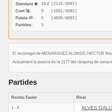
18.4
[ 2133 / 6083 ]
Standard ♚:
Coet 🚀:
5
[ 1001 / 6083 ]
Patata 🥔:
0
[ 4808 / 6083 ]
Partides:
5
El recorregut de MENARGUEZ ALONSO, HECTOR fins ara
Actualment la posició és la 1177 del rànquing de varia
Partides
Ronda-Tauler
Rival
ALVES GALL
1 - 4