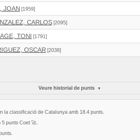
, JOAN
[1959]
NZALEZ, CARLOS
[2095]
AGE, TONI
[1791]
IGUEZ, OSCAR
[2038]
Veure historial de punts
classificació de Catalunya amb 18.4 punts.
b 5 punts Coet 🚀.
punts.