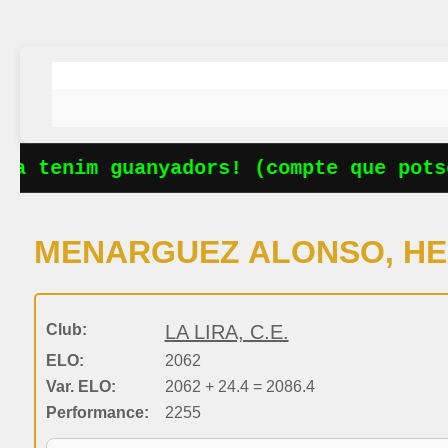
a tenim guanyadors! (compte que potse
MENARGUEZ ALONSO, H
Club:
LA LIRA, C.E.
ELO:
2062
Var. ELO:
2062 + 24.4 = 2086.4
Performance:
2255