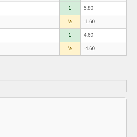
1
5.80
½
-1.60
1
4.60
½
-4.60