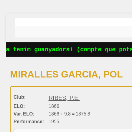
Ja tenim guanyadors! (compte que potse
MIRALLES GARCIA, POL
Club:
RIBES, P.E.
ELO:
1866
Var. ELO:
1866 + 9.8 = 1875.8
Performance:
1955