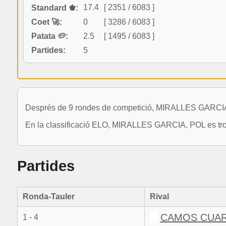
17.4
[ 2351 / 6083 ]
Standard ♚:
Coet 🚀:
0
[ 3286 / 6083 ]
Patata 🥔:
2.5
[ 1495 / 6083 ]
Partides:
5
Després de 9 rondes de competició, MIRALLES GARCIA, 
En la classificació ELO, MIRALLES GARCIA, POL es trob
Partides
Ronda-Tauler
Rival
CAMOS CUART
1 - 4