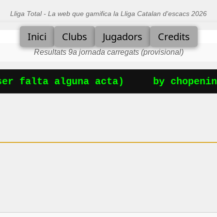
Lliga Total - La web que gamifica la Lliga Catalan d'escacs 2026
Inici
Clubs
Jugadors
Credits
Resultats 9a jornada carregats (provisional)
r falta alguna acta)
by chopening