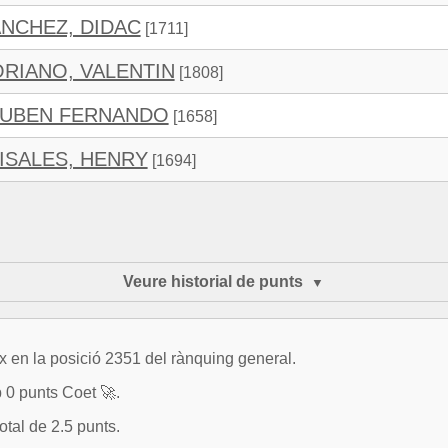
NCHEZ, DIDAC
[1711]
RIANO, VALENTIN
[1808]
 RUBEN FERNANDO
[1658]
ISALES, HENRY
[1694]
Veure historial de punts
 en la posició 2351 del rànquing general.
b 0 punts Coet 🚀.
otal de 2.5 punts.