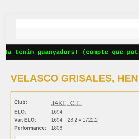
Ja tenim guanyadors! (compte que pots
VELASCO GRISALES, HE
Club:
JAKE, C.E.
ELO:
1694
Var. ELO:
1694 + 28.2 = 1722.2
Performance:
1808