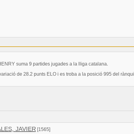
RY suma 9 partides jugades a la lliga catalana.
ó de 28.2 punts ELO i es troba a la posició 995 del rànquin
ES, JAVIER
[1565]