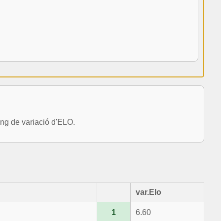
g de variació d'ELO.
var.Elo
1
6.60