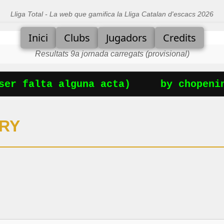
Lliga Total - La web que gamifica la Lliga Catalan d'escacs 2026
Inici
Clubs
Jugadors
Credits
Resultats 9a jornada carregats (provisional)
er falta alguna acta)
by chopening
NRY