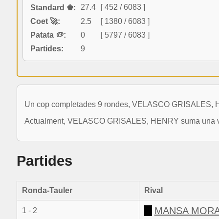
27.4
[ 452 / 6083 ]
Standard ♚:
Coet 🚀:
2.5
[ 1380 / 6083 ]
Patata 🥔:
0
[ 5797 / 6083 ]
Partides:
9
Un cop completades 9 rondes, VELASCO GRISALES, HEN
Actualment, VELASCO GRISALES, HENRY suma una variaci
Partides
Ronda-Tauler
Rival
MANSA MORAL
1 - 2