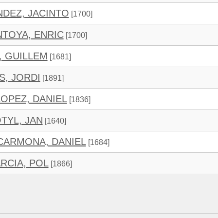
DEZ, JACINTO
[1700]
TOYA, ENRIC
[1700]
, GUILLEM
[1681]
S, JORDI
[1891]
LOPEZ, DANIEL
[1836]
TYL, JAN
[1640]
CARMONA, DANIEL
[1684]
RCIA, POL
[1866]