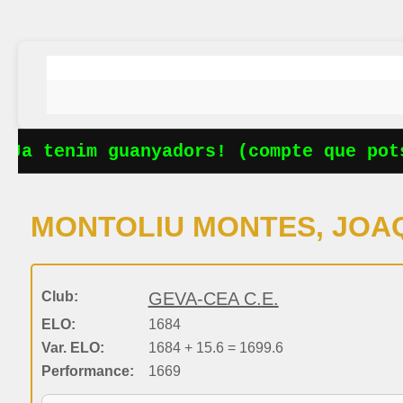
Ja tenim guanyadors! (compte que pots
MONTOLIU MONTES, JOA
Club:
GEVA-CEA C.E.
ELO:
1684
Var. ELO:
1684 + 15.6 = 1699.6
Performance:
1669