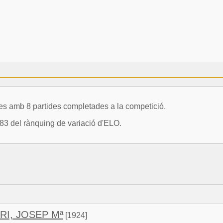
amb 8 partides completades a la competició.
83 del rànquing de variació d'ELO.
I, JOSEP Mª
[1924]