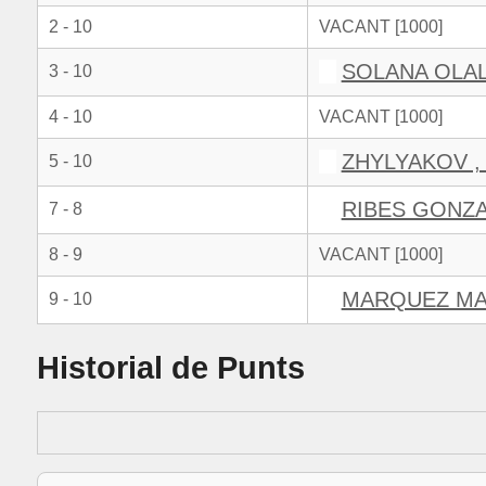
2 - 10
VACANT [1000]
SOLANA OLAL
3 - 10
4 - 10
VACANT [1000]
ZHYLYAKOV ,
5 - 10
RIBES GONZ
7 - 8
8 - 9
VACANT [1000]
MARQUEZ MA
9 - 10
Historial de Punts