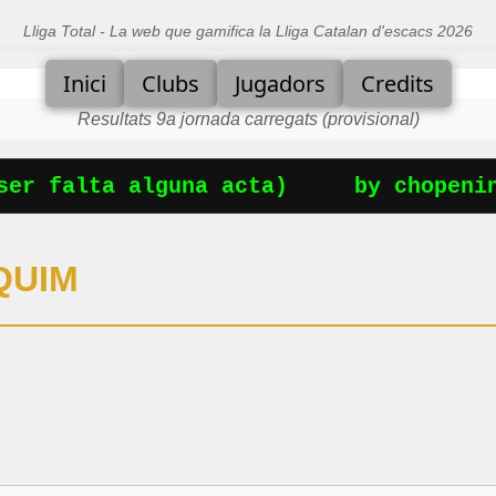
Lliga Total - La web que gamifica la Lliga Catalan d'escacs 2026
Inici
Clubs
Jugadors
Credits
Resultats 9a jornada carregats (provisional)
er falta alguna acta)
by chopening
QUIM