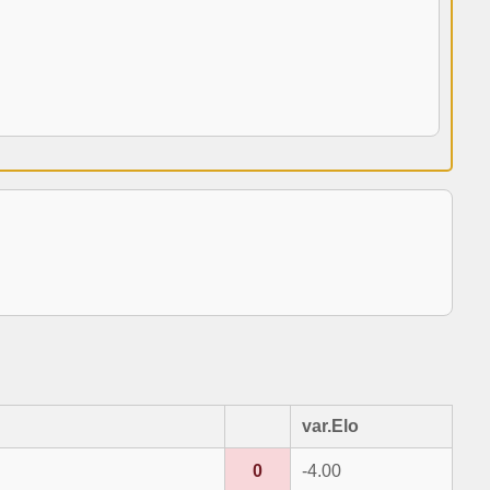
var.Elo
0
-4.00