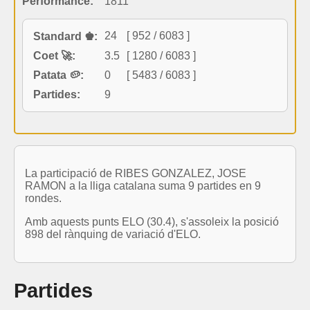
Performance:
1811
24
[ 952 / 6083 ]
Standard ♚:
Coet 🚀:
3.5
[ 1280 / 6083 ]
Patata 🥔:
0
[ 5483 / 6083 ]
Partides:
9
La participació de RIBES GONZALEZ, JOSE
RAMON a la lliga catalana suma 9 partides en 9
rondes.
Amb aquests punts ELO (30.4), s'assoleix la posició
898 del rànquing de variació d'ELO.
Partides