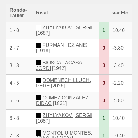
Ronda-
Rival
var.Elo
Tauler
ZHYLYAKOV , SERGII
1 - 8
1
10.40
[1687]
FURMAN , DZIANIS
2 - 7
0
-3.80
[1918]
BIOSCA LACASA,
3 - 8
0
-3.40
JORDI
[1942]
DOMENECH LLUCH,
4 - 5
0
-2.20
PERE
[2026]
GOMEZ GONZALEZ,
5 - 6
0
-5.80
DIDAC
[1831]
ZHYLYAKOV , SERGII
6 - 8
1
10.40
[1687]
MONTOLIU MONTES,
7 - 8
1
10.40