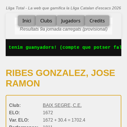
Lliga Total - La web que gamifica la Lliga Catalan d'escacs 2026
Inici
Clubs
Jugadors
Credits
Resultats 9a jornada carregats (provisional)
Ja tenim guanyadors! (compte que potser falta
RIBES GONZALEZ, JOSE
RAMON
Club:
BAIX SEGRE, C.E.
ELO:
1672
Var. ELO:
1672 + 30.4 = 1702.4