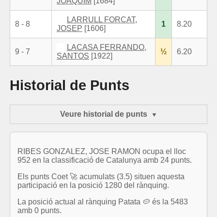
JOAQUIM
[1684]
LARRULL FORCAT,
8 - 8
1
8.20
JOSEP
[1606]
LACASA FERRANDO,
9 - 7
½
6.20
SANTOS
[1922]
Historial de Punts
Veure historial de punts
RIBES GONZALEZ, JOSE RAMON ocupa el lloc
952 en la classificació de Catalunya amb 24 punts.
Els punts Coet 🚀 acumulats (3.5) situen aquesta
participació en la posició 1280 del rànquing.
La posició actual al rànquing Patata 🥔 és la 5483
amb 0 punts.