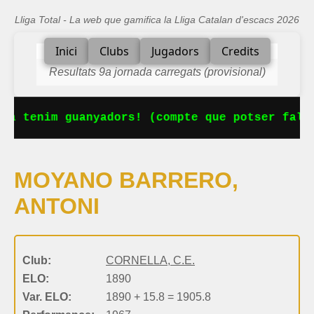
Lliga Total - La web que gamifica la Lliga Catalan d'escacs 2026
Inici
Clubs
Jugadors
Credits
Resultats 9a jornada carregats (provisional)
Ja tenim guanyadors! (compte que potser falta
MOYANO BARRERO,
ANTONI
Club:
CORNELLA, C.E.
ELO:
1890
Var. ELO:
1890 + 15.8 = 1905.8