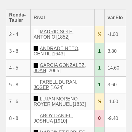
Ronda-
Rival
var.Elo
Tauler
MADRID SOLE,
2 - 4
½
-1.00
ANTONIO
[1852]
ANDRADE NETO,
3 - 8
1
3.80
GENTIL
[1643]
GARCIA GONZALEZ,
4 - 5
1
14.60
JOAN
[2065]
FARELL DURAN,
5 - 8
1
3.60
JOSEP
[1624]
LUJAN MORENO,
7 - 6
½
-1.60
ROYER MANUEL
[1833]
ABOY DANIEL,
8 - 8
0
-9.40
JOSHUA
[1910]