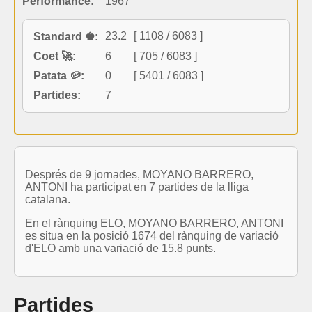
Performance:
1967
23.2
[ 1108 / 6083 ]
Standard ♚:
Coet 🚀:
6
[ 705 / 6083 ]
Patata 🥔:
0
[ 5401 / 6083 ]
Partides:
7
Després de 9 jornades, MOYANO BARRERO,
ANTONI ha participat en 7 partides de la lliga
catalana.
En el rànquing ELO, MOYANO BARRERO, ANTONI
es situa en la posició 1674 del rànquing de variació
d'ELO amb una variació de 15.8 punts.
Partides