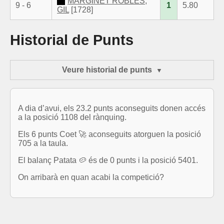
MARGINET ROBLES,
9 - 6
1
5.80
GIL
[1728]
Historial de Punts
Veure historial de punts
A dia d’avui, els 23.2 punts aconseguits donen accés
a la posició 1108 del rànquing.
Els 6 punts Coet 🚀 aconseguits atorguen la posició
705 a la taula.
El balanç Patata 🥔 és de 0 punts i la posició 5401.
On arribarà en quan acabi la competició?