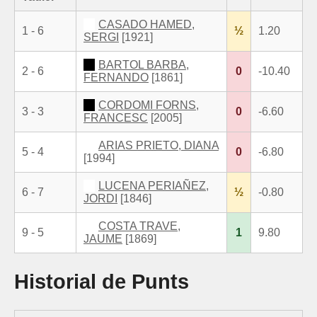
CASADO HAMED,
1 - 6
½
1.20
SERGI
[1921]
BARTOL BARBA,
2 - 6
0
-10.40
FERNANDO
[1861]
CORDOMI FORNS,
3 - 3
0
-6.60
FRANCESC
[2005]
ARIAS PRIETO, DIANA
5 - 4
0
-6.80
[1994]
LUCENA PERIAÑEZ,
6 - 7
½
-0.80
JORDI
[1846]
COSTA TRAVE,
9 - 5
1
9.80
JAUME
[1869]
Historial de Punts