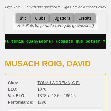
Lliga Total - La web que gamifica la Lliga Catalan d'escacs 2026
Inici
Clubs
Jugadors
Credits
Resultats 9a jornada carregats (provisional)
 Ja tenim guanyadors! (compte que potser fal
MUSACH ROIG, DAVID
Club:
TONA-LA CREMA, C.E.
ELO:
1878
Var. ELO:
1878 + -13.6 = 1864.4
Performance:
1796