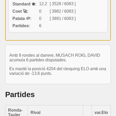
12.2
[ 3528 / 6083 ]
Standard ♚:
Coet 🚀:
0
[ 3982 / 6083 ]
Patata 🥔:
0
[ 3891 / 6083 ]
Partides:
6
Amb 9 rondes al darrere, MUSACH ROIG, DAVID
acumula 6 partides disputades.
Es manté la posició 4204 del rànquing ELO amb una
variació de -13.6 punts.
Partides
Ronda-
Rival
var.Elo
Tauler