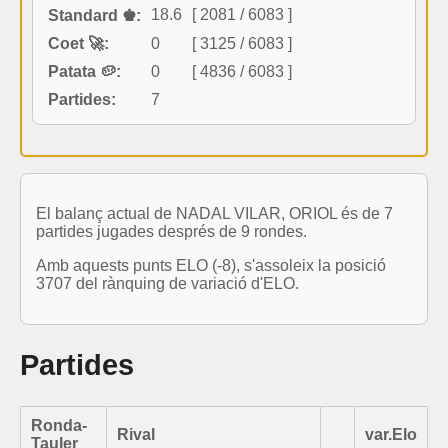
18.6
[ 2081 / 6083 ]
Standard ♚:
Coet 🚀:
0
[ 3125 / 6083 ]
Patata 🥔:
0
[ 4836 / 6083 ]
Partides:
7
El balanç actual de NADAL VILAR, ORIOL és de 7
partides jugades després de 9 rondes.
Amb aquests punts ELO (-8), s'assoleix la posició
3707 del rànquing de variació d'ELO.
Partides
Ronda-
Rival
var.Elo
Tauler