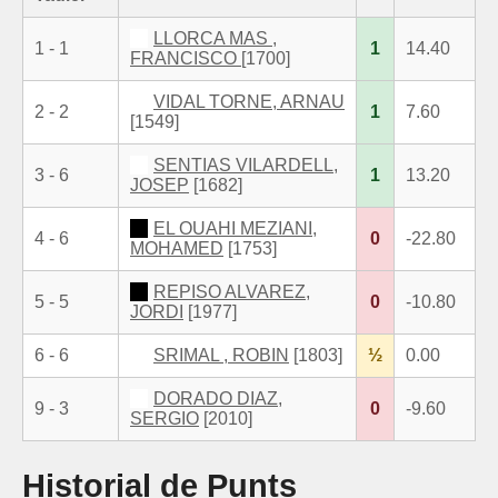
LLORCA MAS ,
1 - 1
1
14.40
FRANCISCO
[1700]
VIDAL TORNE, ARNAU
2 - 2
1
7.60
[1549]
SENTIAS VILARDELL,
3 - 6
1
13.20
JOSEP
[1682]
EL OUAHI MEZIANI,
4 - 6
0
-22.80
MOHAMED
[1753]
REPISO ALVAREZ,
5 - 5
0
-10.80
JORDI
[1977]
6 - 6
SRIMAL , ROBIN
[1803]
½
0.00
DORADO DIAZ,
9 - 3
0
-9.60
SERGIO
[2010]
Historial de Punts