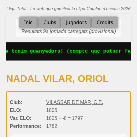
Lliga Total - La web que gamifica la Lliga Catalan d'escacs 2026
Inici
Clubs
Jugadors
Credits
Resultats 9a jornada carregats (provisional)
 Ja tenim guanyadors! (compte que potser falt
NADAL VILAR, ORIOL
Club:
VILASSAR DE MAR, C.E.
ELO:
1805
Var. ELO:
1805 + -8 = 1797
Performance:
1782