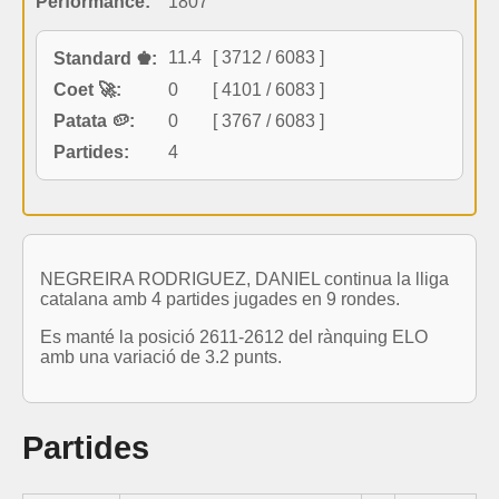
Performance:
1807
11.4
[ 3712 / 6083 ]
Standard ♚:
Coet 🚀:
0
[ 4101 / 6083 ]
Patata 🥔:
0
[ 3767 / 6083 ]
Partides:
4
NEGREIRA RODRIGUEZ, DANIEL continua la lliga
catalana amb 4 partides jugades en 9 rondes.
Es manté la posició 2611-2612 del rànquing ELO
amb una variació de 3.2 punts.
Partides