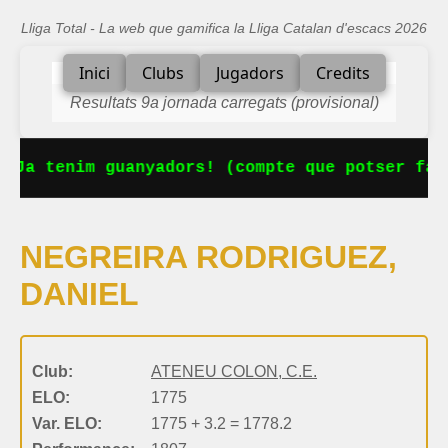
Lliga Total - La web que gamifica la Lliga Catalan d'escacs 2026
Inici
Clubs
Jugadors
Credits
Resultats 9a jornada carregats (provisional)
 Ja tenim guanyadors! (compte que potser fal
NEGREIRA RODRIGUEZ,
DANIEL
Club:
ATENEU COLON, C.E.
ELO:
1775
Var. ELO:
1775 + 3.2 = 1778.2