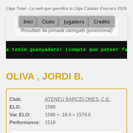
Lliga Total - La web que gamifica la Lliga Catalan d'escacs 2026
Inici
Clubs
Jugadors
Credits
Resultats 9a jornada carregats (provisional)
 Ja tenim guanyadors! (compte que potser falt
OLIVA , JORDI B.
Club:
ATENEU BARCELONES, C.E.
ELO:
1598
Var. ELO:
1598 + -18.4 = 1579.6
Performance:
1518