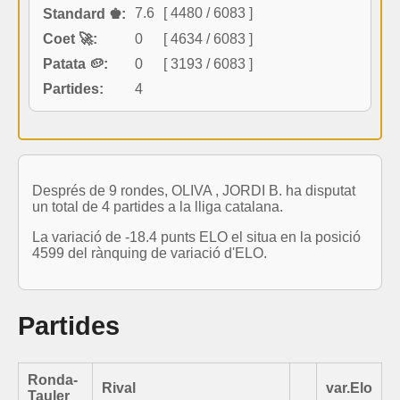
7.6
[ 4480 / 6083 ]
Standard ♚:
Coet 🚀:
0
[ 4634 / 6083 ]
Patata 🥔:
0
[ 3193 / 6083 ]
Partides:
4
Després de 9 rondes, OLIVA , JORDI B. ha disputat
un total de 4 partides a la lliga catalana.
La variació de -18.4 punts ELO el situa en la posició
4599 del rànquing de variació d'ELO.
Partides
Ronda-
Rival
var.Elo
Tauler