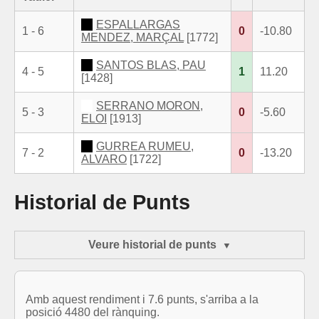
ESPALLARGAS
1 - 6
0
-10.80
MENDEZ, MARÇAL
[1772]
SANTOS BLAS, PAU
4 - 5
1
11.20
[1428]
SERRANO MORON,
5 - 3
0
-5.60
ELOI
[1913]
GURREA RUMEU,
7 - 2
0
-13.20
ALVARO
[1722]
Historial de Punts
Veure historial de punts
Amb aquest rendiment i 7.6 punts, s'arriba a la
posició 4480 del rànquing.