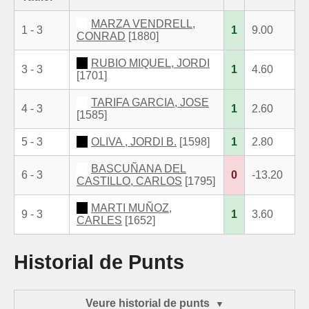
MARZA VENDRELL,
1 - 3
1
9.00
CONRAD
[1880]
RUBIO MIQUEL, JORDI
3 - 3
1
4.60
[1701]
TARIFA GARCIA, JOSE
4 - 3
1
2.60
[1585]
5 - 3
OLIVA , JORDI B.
[1598]
1
2.80
BASCUÑANA DEL
6 - 3
0
-13.20
CASTILLO, CARLOS
[1795]
MARTI MUÑOZ,
9 - 3
1
3.60
CARLES
[1652]
Historial de Punts
Veure historial de punts