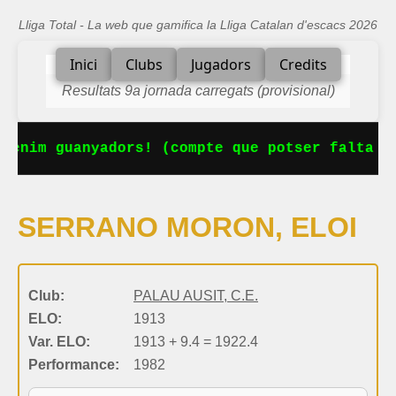
Lliga Total - La web que gamifica la Lliga Catalan d'escacs 2026
Inici
Clubs
Jugadors
Credits
Resultats 9a jornada carregats (provisional)
tenim guanyadors! (compte que potser falta al
SERRANO MORON, ELOI
Club:
PALAU AUSIT, C.E.
ELO:
1913
Var. ELO:
1913 + 9.4 = 1922.4
Performance:
1982