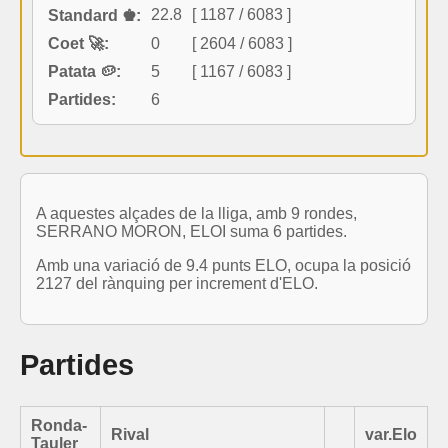
22.8
[ 1187 / 6083 ]
Standard ♚:
Coet 🚀:
0
[ 2604 / 6083 ]
Patata 🥔:
5
[ 1167 / 6083 ]
Partides:
6
A aquestes alçades de la lliga, amb 9 rondes,
SERRANO MORON, ELOI suma 6 partides.
Amb una variació de 9.4 punts ELO, ocupa la posició
2127 del rànquing per increment d'ELO.
Partides
Ronda-
Rival
var.Elo
Tauler