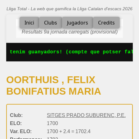
Lliga Total - La web que gamifica la Lliga Catalan d'escacs 2026
Inici
Clubs
Jugadors
Credits
Resultats 9a jornada carregats (provisional)
Ja tenim guanyadors! (compte que potser falta
OORTHUIS , FELIX
BONIFATIUS MARIA
Club:
SITGES PRADO SUBURENC, P.E.
ELO:
1700
Var. ELO:
1700 + 2.4 = 1702.4