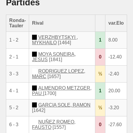
Partides
Ronda-
Rival
var.Elo
Tauler
VERZHBYTSKYI ,
1 - 2
1
8.00
MYKHAILO
[1464]
MOYA SONEIRA,
2 - 1
0
-12.40
JESUS
[1841]
RODRIGUEZ LOPEZ,
3 - 3
½
-2.40
MARC
[1657]
ALMENDRO METZGER,
4 - 1
1
20.00
PAU
[1700]
GARCIA SOLE, RAMON
5 - 2
½
-3.20
[1642]
NUÑEZ ROMEO,
6 - 3
0
-27.60
FAUSTO
[1557]