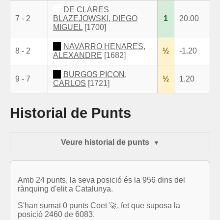
DE CLARES
7 - 2
BLAZEJOWSKI, DIEGO
1
20.00
MIGUEL
[1700]
NAVARRO HENARES,
8 - 2
½
-1.20
ALEXANDRE
[1682]
BURGOS PICON,
9 - 7
½
1.20
CARLOS
[1721]
Historial de Punts
Veure historial de punts
Amb 24 punts, la seva posició és la 956 dins del
rànquing d'elit a Catalunya.
S'han sumat 0 punts Coet 🚀, fet que suposa la
posició 2460 de 6083.