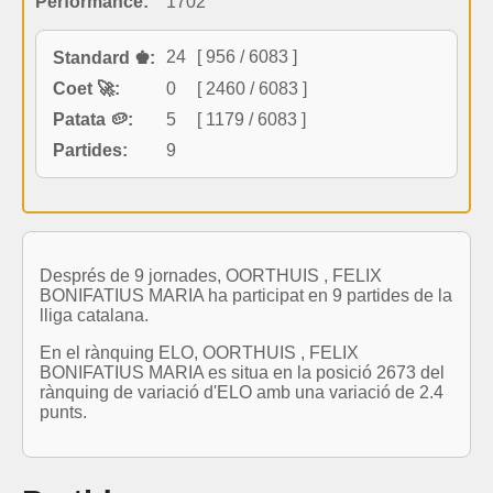
Performance:
1702
24
[ 956 / 6083 ]
Standard ♚:
Coet 🚀:
0
[ 2460 / 6083 ]
Patata 🥔:
5
[ 1179 / 6083 ]
Partides:
9
Després de 9 jornades, OORTHUIS , FELIX
BONIFATIUS MARIA ha participat en 9 partides de la
lliga catalana.
En el rànquing ELO, OORTHUIS , FELIX
BONIFATIUS MARIA es situa en la posició 2673 del
rànquing de variació d'ELO amb una variació de 2.4
punts.