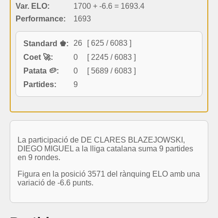
Var. ELO:
1700 + -6.6 = 1693.4
Performance:
1693
26
[ 625 / 6083 ]
Standard ♚:
Coet 🚀:
0
[ 2245 / 6083 ]
Patata 🥔:
0
[ 5689 / 6083 ]
Partides:
9
La participació de DE CLARES BLAZEJOWSKI,
DIEGO MIGUEL a la lliga catalana suma 9 partides
en 9 rondes.
Figura en la posició 3571 del rànquing ELO amb una
variació de -6.6 punts.