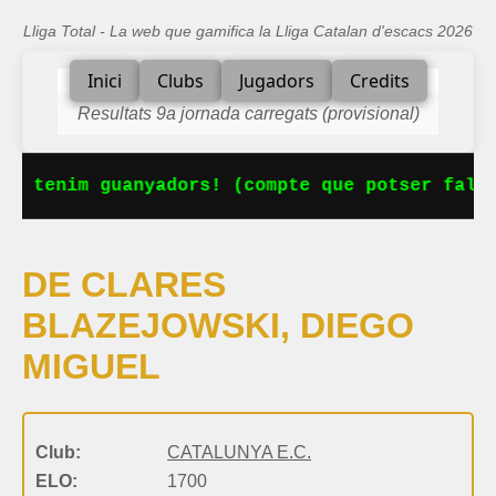
Lliga Total - La web que gamifica la Lliga Catalan d'escacs 2026
Inici
Clubs
Jugadors
Credits
Resultats 9a jornada carregats (provisional)
Ja tenim guanyadors! (compte que potser falta
DE CLARES
BLAZEJOWSKI, DIEGO
MIGUEL
Club:
CATALUNYA E.C.
ELO:
1700