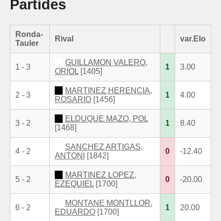
Partides
Ronda-
Rival
var.Elo
Tauler
GUILLAMON VALERO,
1 - 3
1
3.00
ORIOL
[1405]
MARTINEZ HERENCIA,
2 - 3
1
4.00
ROSARIO
[1456]
ELDUQUE MAZO, POL
3 - 2
1
8.40
[1468]
SANCHEZ ARTIGAS,
4 - 2
0
-12.40
ANTONI
[1842]
MARTINEZ LOPEZ,
5 - 2
0
-20.00
EZEQUIEL
[1700]
MONTANE MONTLLOR,
6 - 2
1
20.00
EDUARDO
[1700]