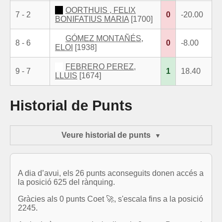
OORTHUIS , FELIX
7 - 2
0
-20.00
BONIFATIUS MARIA
[1700]
GÓMEZ MONTAÑÉS,
8 - 6
0
-8.00
ELOI
[1938]
FEBRERO PEREZ,
9 - 7
1
18.40
LLUIS
[1674]
Historial de Punts
Veure historial de punts
A dia d’avui, els 26 punts aconseguits donen accés a
la posició 625 del rànquing.
Gràcies als 0 punts Coet 🚀, s'escala fins a la posició
2245.