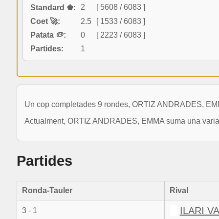
2
[ 5608 / 6083 ]
Standard ♚:
Coet 🚀:
2.5
[ 1533 / 6083 ]
Patata 🥔:
0
[ 2223 / 6083 ]
Partides:
1
Un cop completades 9 rondes, ORTIZ ANDRADES, EMMA s
Actualment, ORTIZ ANDRADES, EMMA suma una variació d
Partides
Ronda-Tauler
Rival
ILARI V
3 - 1