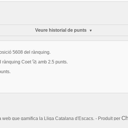
Veure historial de punts
osició 5608 del rànquing.
rànquing Coet 🚀 amb 2.5 punts.
punts.
Ch
la web que gamifica la Lliga Catalana d'Escacs. - Produït per