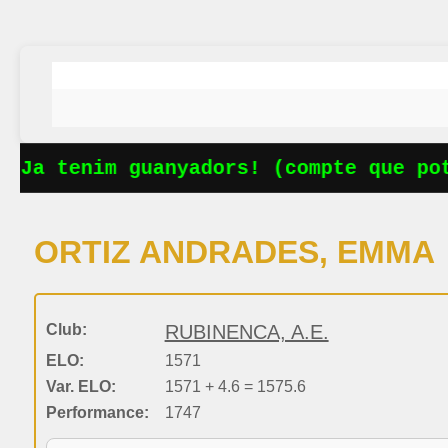
 Ja tenim guanyadors! (compte que pot
ORTIZ ANDRADES, EMMA
Club:
RUBINENCA, A.E.
ELO:
1571
Var. ELO:
1571 + 4.6 = 1575.6
Performance:
1747