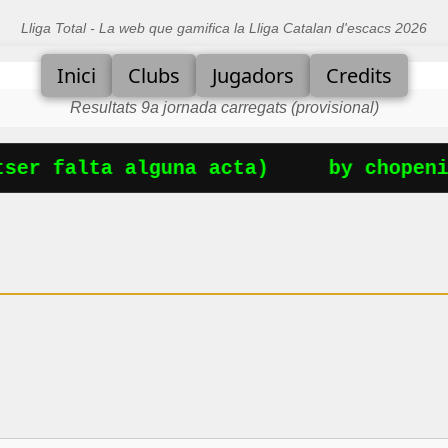
Lliga Total - La web que gamifica la Lliga Catalan d'escacs 2026
Inici
Clubs
Jugadors
Credits
Resultats 9a jornada carregats (provisional)
ser falta alguna acta)
by chopenin