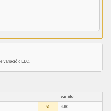
e variació d'ELO.
var.Elo
½
4.60