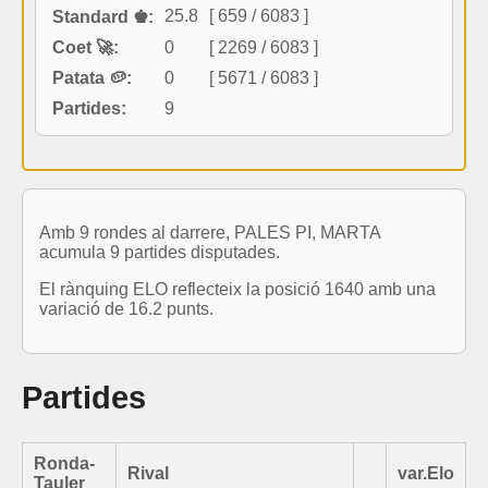
25.8
[ 659 / 6083 ]
Standard ♚:
Coet 🚀:
0
[ 2269 / 6083 ]
Patata 🥔:
0
[ 5671 / 6083 ]
Partides:
9
Amb 9 rondes al darrere, PALES PI, MARTA
acumula 9 partides disputades.
El rànquing ELO reflecteix la posició 1640 amb una
variació de 16.2 punts.
Partides
Ronda-
Rival
var.Elo
Tauler