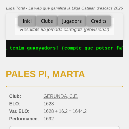
Lliga Total - La web que gamifica la Lliga Catalan d'escacs 2026
Inici
Clubs
Jugadors
Credits
Resultats 9a jornada carregats (provisional)
Ja tenim guanyadors! (compte que potser falta
PALES PI, MARTA
Club:
GERUNDA, C.E.
ELO:
1628
Var. ELO:
1628 + 16.2 = 1644.2
Performance:
1692