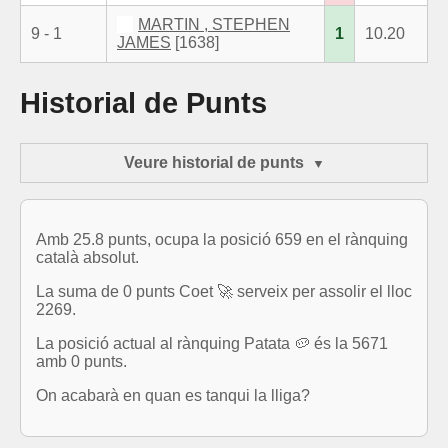
MARTIN , STEPHEN
9 - 1
1
10.20
JAMES
[1638]
Historial de Punts
Veure historial de punts
Amb 25.8 punts, ocupa la posició 659 en el rànquing
català absolut.
La suma de 0 punts Coet 🚀 serveix per assolir el lloc
2269.
La posició actual al rànquing Patata 🥔 és la 5671
amb 0 punts.
On acabarà en quan es tanqui la lliga?