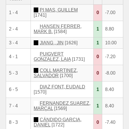
PI MAS, GUILLEM
1 - 4
0
-7.00
[1741]
HANSEN FERRER,
2 - 4
1
8.80
MARK B.
[1584]
3 - 4
JIANG , JIN
[1626]
1
10.00
PUIGVERT
4 - 1
0
-7.20
GONZALEZ, LAIA
[1731]
COLL MARTINEZ,
5 - 3
0
-8.00
SALVADOR
[1700]
DIAZ FONT, EUDALD
6 - 5
1
8.40
[1570]
FERNANDEZ SUAREZ,
7 - 4
1
8.40
MARÇAL
[1569]
CÁNDIDO GARCIA,
8 - 3
0
-7.40
DANIEL
[1722]