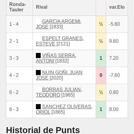
Ronda-
Rival
var.Elo
Tauler
GARCIA ARGEMI,
1 - 4
½
-5.60
JOSE
[1833]
ESPELT GRANES,
2 - 1
½
9.60
ESTEVE
[2121]
VIÑAS SERRA,
3 - 3
1
7.20
ANTONI
[1832]
NUIN GOÑI, JUAN
4 - 2
0
-7.60
JOSE
[2020]
BORRAS JULIAN,
6 - 2
½
0.80
TEODORO
[1965]
SANCHEZ OLIVERAS,
8 - 3
1
8.00
ORIOL
[1865]
Historial de Punts