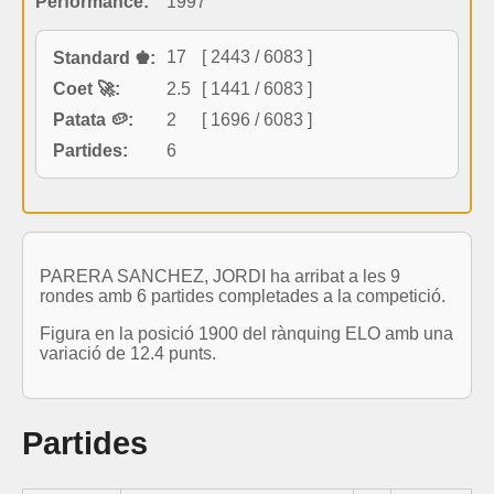
Performance:
1997
17
[ 2443 / 6083 ]
Standard ♚:
Coet 🚀:
2.5
[ 1441 / 6083 ]
Patata 🥔:
2
[ 1696 / 6083 ]
Partides:
6
PARERA SANCHEZ, JORDI ha arribat a les 9
rondes amb 6 partides completades a la competició.
Figura en la posició 1900 del rànquing ELO amb una
variació de 12.4 punts.
Partides