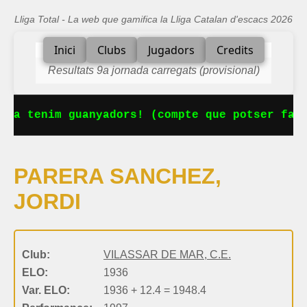
Lliga Total - La web que gamifica la Lliga Catalan d'escacs 2026
Inici
Clubs
Jugadors
Credits
Resultats 9a jornada carregats (provisional)
 Ja tenim guanyadors! (compte que potser falt
PARERA SANCHEZ,
JORDI
Club:
VILASSAR DE MAR, C.E.
ELO:
1936
Var. ELO:
1936 + 12.4 = 1948.4