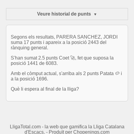
Veure historial de punts
Segons els resultats, PARERA SANCHEZ, JORDI
suma 17 punts i apareix a la posició 2443 del
rànquing general.
S'han sumat 2.5 punts Coet 🚀, fet que suposa la
posició 1441 de 6083.
Amb el còmput actual, s'arriba als 2 punts Patata 🥔 i
a la posició 1696.
Què li espera al final de la lliga?
LligaTotal.com - la web que gamifica la Lliga Catalana
d'Escacs. - Produït per
Chopenings.com