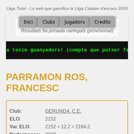
Lliga Total - La web que gamifica la Lliga Catalan d'escacs 2026
Inici
Clubs
Jugadors
Credits
Resultats 9a jornada carregats (provisional)
 Ja tenim guanyadors! (compte que potser falt
PARRAMON ROS,
FRANCESC
Club:
GERUNDA, C.E.
ELO:
2152
Var. ELO:
2152 + 12.2 = 2164.2