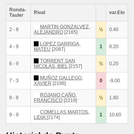
Ronda-
Rival
var.Elo
Tauler
MARTIN GONZALVEZ,
2 - 8
½
0.40
ALEJANDRO
[2165]
LOPEZ GARRIGA,
4 - 9
1
8.20
MATEU
[2087]
TORRENT SAN
6 - 9
½
0.20
NICOLAS, BIEL
[2157]
MUÑOZ GALLEGO,
7 - 3
0
-9.00
XAVIER
[2188]
ROJANO CAÑO,
8 - 8
½
1.80
FRANCISCO
[2219]
COMELLAS MARTOS,
9 - 9
1
10.60
LIDIA
[2174]