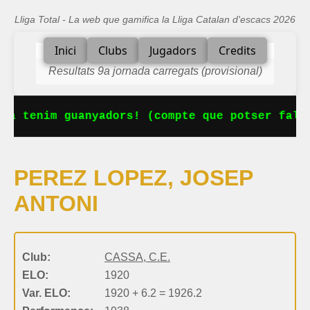
Lliga Total - La web que gamifica la Lliga Catalan d'escacs 2026
Inici
Clubs
Jugadors
Credits
Resultats 9a jornada carregats (provisional)
Ja tenim guanyadors! (compte que potser falta
PEREZ LOPEZ, JOSEP
ANTONI
Club:
CASSA, C.E.
ELO:
1920
Var. ELO:
1920 + 6.2 = 1926.2