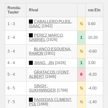
Ronda-
Rival
var.Elo
Tauler
CABALLERO PUJOL,
1 - 3
½
0.60
ISAAC
[1942]
PEREZ MARCO,
2 - 4
1
10.20
GABRIEL
[1926]
BLANCO ESQUENA,
3 - 4
½
-0.60
RAMON
[1901]
4 - 4
JIANG , JIN
[1626]
1
3.00
GRATACOS I FONT,
5 - 4
0
-9.20
ALBERT
[1946]
SINGH ,
6 - 5
½
-4.00
SUKHWINDER
[1768]
FAIXEDAS CLIMENT,
7 - 5
½
-1.40
POL
[1868]