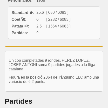
Performance:
1938
25.6
[ 680 / 6083 ]
Standard ♚:
Coet 🚀:
0
[ 2282 / 6083 ]
Patata 🥔:
2.5
[ 1564 / 6083 ]
Partides:
9
Un cop completades 9 rondes, PEREZ LOPEZ,
JOSEP ANTONI suma 9 partides jugades a la lliga
catalana.
Figura en la posició 2364 del rànquing ELO amb una
variació de 6.2 punts.
Partides