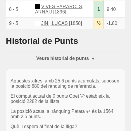
VIVES PARAROLS,
8 - 5
1
9.40
ARNAU
[1896]
9 - 5
JIN , LUCAS
[1858]
½
-1.80
Historial de Punts
Veure historial de punts
Aquestes xifres, amb 25.6 punts acumulats, suposen
la posició 680 del rànquing de referència.
El còmput actual de 0 punts Coet 🚀 estableix la
posició 2282 de la llista.
La posició actual al rànquing Patata 🥔 és la 1564
amb 2.5 punts.
Què li espera al final de la lliga?