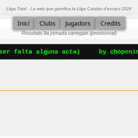
Lliga Total - La web que gamifica la Lliga Catalan d'escacs 2026
Inici
Clubs
Jugadors
Credits
Resultats 9a jornada carregats (provisional)
er falta alguna acta)
by chopening