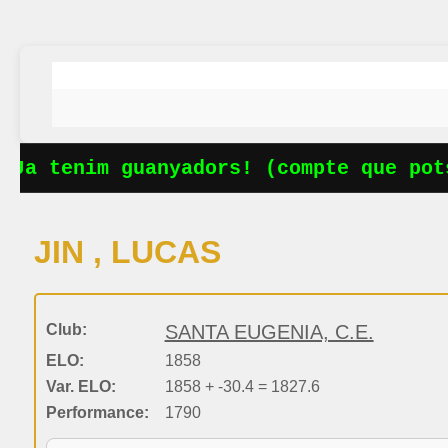
Ja tenim guanyadors! (compte que pots
JIN , LUCAS
Club:
SANTA EUGENIA, C.E.
ELO:
1858
Var. ELO:
1858 + -30.4 = 1827.6
Performance:
1790