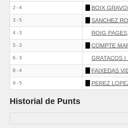
BOIX GRAVO
2 - 4
SANCHEZ RO
3 - 5
ROIG PAGES
4 - 3
COMPTE MAR
5 - 3
GRATACOS I 
6 - 3
FAIXEDAS VI
8 - 4
PEREZ LOPE
9 - 5
Historial de Punts