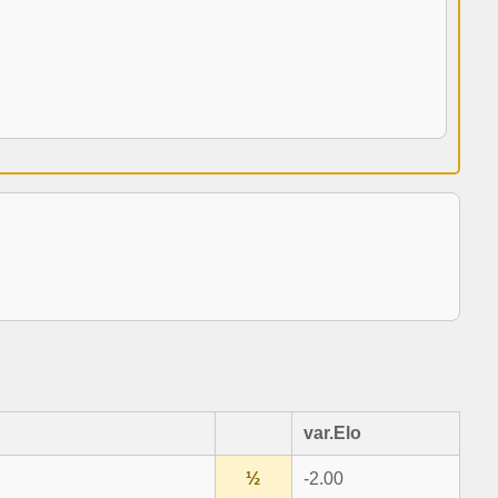
var.Elo
½
-2.00