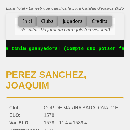
Lliga Total - La web que gamifica la Lliga Catalan d'escacs 2026
Inici
Clubs
Jugadors
Credits
Resultats 9a jornada carregats (provisional)
 Ja tenim guanyadors! (compte que potser falt
PEREZ SANCHEZ,
JOAQUIM
Club:
COR DE MARINA BADALONA, C.E.
ELO:
1578
Var. ELO:
1578 + 11.4 = 1589.4