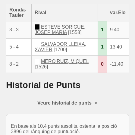
Ronda-
Rival
var.Elo
Tauler
ESTEVE SORIGUE,
3 - 3
1
9.40
JOSEP MARIA
[1558]
SALVADOR LLEIXA,
5 - 4
1
13.40
XAVIER
[1700]
MERO RUIZ, MIQUEL
8 - 2
0
-11.40
[1526]
Historial de Punts
Veure historial de punts
En base als 10.4 punts assolits, ostenta la posició
3896 del rànquing de puntuació.