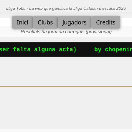
Lliga Total - La web que gamifica la Lliga Catalan d'escacs 2026
Inici
Clubs
Jugadors
Credits
Resultats 9a jornada carregats (provisional)
er falta alguna acta)
by chopening