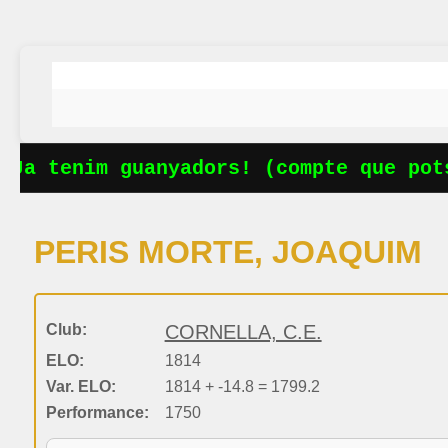
Ja tenim guanyadors! (compte que pots
PERIS MORTE, JOAQUIM
Club:
CORNELLA, C.E.
ELO:
1814
Var. ELO:
1814 + -14.8 = 1799.2
Performance:
1750