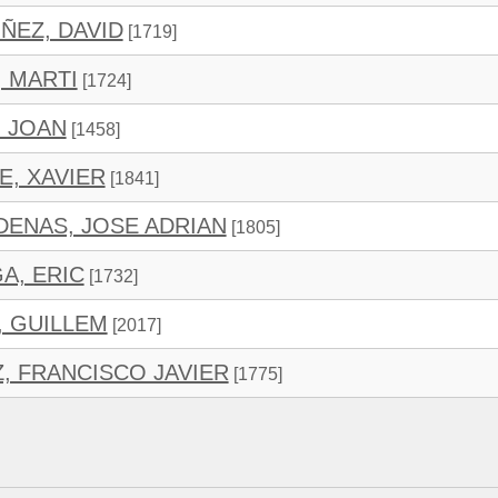
ÑEZ, DAVID
[1719]
 MARTI
[1724]
 JOAN
[1458]
E, XAVIER
[1841]
ENAS, JOSE ADRIAN
[1805]
A, ERIC
[1732]
, GUILLEM
[2017]
Z, FRANCISCO JAVIER
[1775]