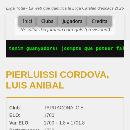
Lliga Total - La web que gamifica la Lliga Catalan d'escacs 2026
Inici
Clubs
Jugadors
Credits
Resultats 9a jornada carregats (provisional)
Ja tenim guanyadors! (compte que potser falta
PIERLUISSI CORDOVA,
LUIS ANIBAL
Club:
TARRAGONA, C.E.
ELO:
1700
Var. ELO:
1700 + 1.8 = 1701.8