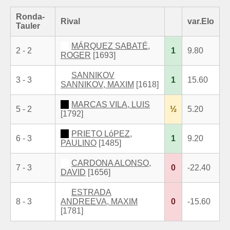
Ronda-
Rival
var.Elo
Tauler
MÁRQUEZ SABATÉ,
2 - 2
1
9.80
ROGER
[1693]
SANNIKOV
3 - 3
1
15.60
SANNIKOV, MAXIM
[1618]
MARCAS VILA, LUIS
5 - 2
½
5.20
[1792]
PRIETO LóPEZ,
6 - 3
1
9.20
PAULINO
[1485]
CARDONA ALONSO,
7 - 3
0
-22.40
DAVID
[1656]
ESTRADA
8 - 3
ANDREEVA, MAXIM
0
-15.60
[1781]