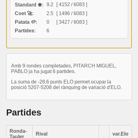
9.2
[ 4152 / 6083 ]
Standard ♚:
Coet 🚀:
2.5
[ 1496 / 6083 ]
Patata 🥔:
0
[ 3427 / 6083 ]
Partides:
6
Amb 9 rondes completades, PITARCH MIGUEL,
PABLO ja ha jugat 6 partides.
La suma de -28.6 punts ELO permet ocupar la
posició 5207-5208 del rànquing de variació d'ELO.
Partides
Ronda-
Rival
var.Elo
Tauler