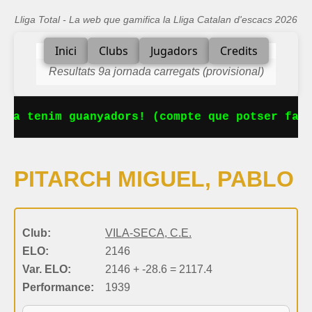
Lliga Total - La web que gamifica la Lliga Catalan d'escacs 2026
Inici
Clubs
Jugadors
Credits
Resultats 9a jornada carregats (provisional)
 Ja tenim guanyadors! (compte que potser falt
PITARCH MIGUEL, PABLO
Club:
VILA-SECA, C.E.
ELO:
2146
Var. ELO:
2146 + -28.6 = 2117.4
Performance:
1939