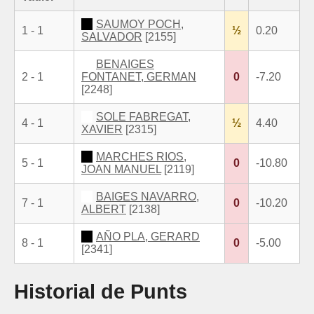
SAUMOY POCH,
1 - 1
½
0.20
SALVADOR
[2155]
BENAIGES
2 - 1
FONTANET, GERMAN
0
-7.20
[2248]
SOLE FABREGAT,
4 - 1
½
4.40
XAVIER
[2315]
MARCHES RIOS,
5 - 1
0
-10.80
JOAN MANUEL
[2119]
BAIGES NAVARRO,
7 - 1
0
-10.20
ALBERT
[2138]
AÑO PLA, GERARD
8 - 1
0
-5.00
[2341]
Historial de Punts