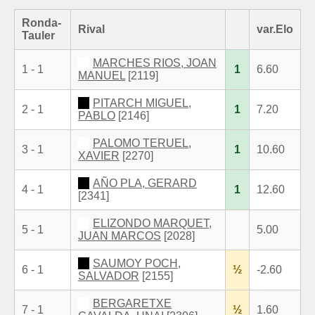
Ronda-
Rival
var.Elo
Tauler
MARCHES RIOS, JOAN
1 - 1
1
6.60
MANUEL
[2119]
PITARCH MIGUEL,
2 - 1
1
7.20
PABLO
[2146]
PALOMO TERUEL,
3 - 1
1
10.60
XAVIER
[2270]
AÑO PLA, GERARD
4 - 1
1
12.60
[2341]
ELIZONDO MARQUET,
5 - 1
5.00
JUAN MARCOS
[2028]
SAUMOY POCH,
6 - 1
½
-2.60
SALVADOR
[2155]
BERGARETXE
7 - 1
½
1.60