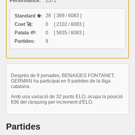
Performance:
2371
28
[ 389 / 6083 ]
Standard ♚:
Coet 🚀:
0
[ 2102 / 6083 ]
Patata 🥔:
0
[ 5835 / 6083 ]
Partides:
9
Després de 9 jornades, BENAIGES FONTANET,
GERMAN ha participat en 9 partides de la lliga
catalana.
Amb una variació de 32 punts ELO, ocupa la posició
836 del rànquing per increment d'ELO.
Partides