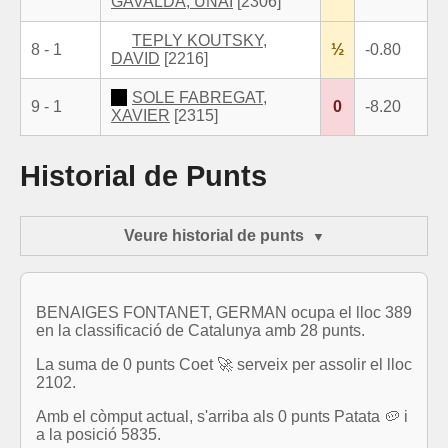
GAVALDA, UNAI
[2306]
TEPLY KOUTSKY,
8 - 1
½
-0.80
DAVID
[2216]
SOLE FABREGAT,
9 - 1
0
-8.20
XAVIER
[2315]
Historial de Punts
Veure historial de punts
BENAIGES FONTANET, GERMAN ocupa el lloc 389
en la classificació de Catalunya amb 28 punts.
La suma de 0 punts Coet 🚀 serveix per assolir el lloc
2102.
Amb el còmput actual, s'arriba als 0 punts Patata 🥔 i
a la posició 5835.