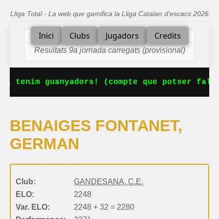
Lliga Total - La web que gamifica la Lliga Catalan d'escacs 2026
Inici
Clubs
Jugadors
Credits
Resultats 9a jornada carregats (provisional)
Ja tenim guanyadors! (compte que potser falta
BENAIGES FONTANET,
GERMAN
Club:
GANDESANA, C.E.
ELO:
2248
Var. ELO:
2248 + 32 = 2280