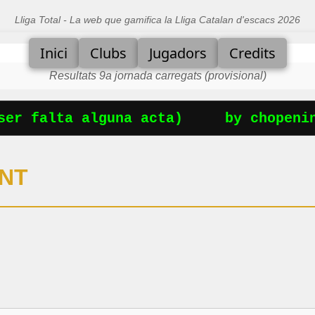
Lliga Total - La web que gamifica la Lliga Catalan d'escacs 2026
Inici
Clubs
Jugadors
Credits
Resultats 9a jornada carregats (provisional)
er falta alguna acta)
by chopening
INT