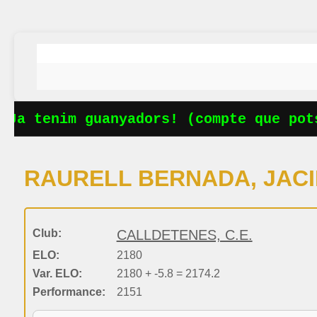
Ja tenim guanyadors! (compte que pots
RAURELL BERNADA, JAC
Club:
CALLDETENES, C.E.
ELO:
2180
Var. ELO:
2180 + -5.8 = 2174.2
Performance:
2151