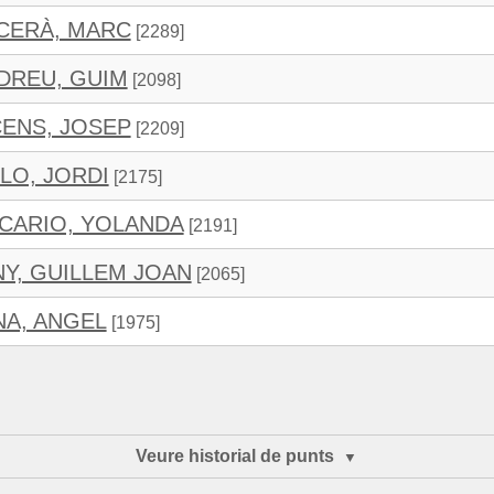
CERÀ, MARC
[2289]
DREU, GUIM
[2098]
CENS, JOSEP
[2209]
LO, JORDI
[2175]
SCARIO, YOLANDA
[2191]
Y, GUILLEM JOAN
[2065]
NA, ANGEL
[1975]
Veure historial de punts