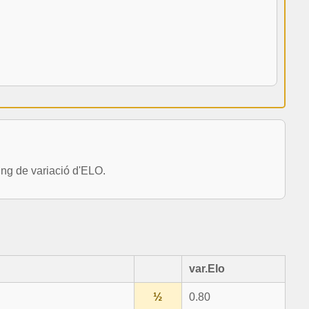
ng de variació d'ELO.
var.Elo
½
0.80