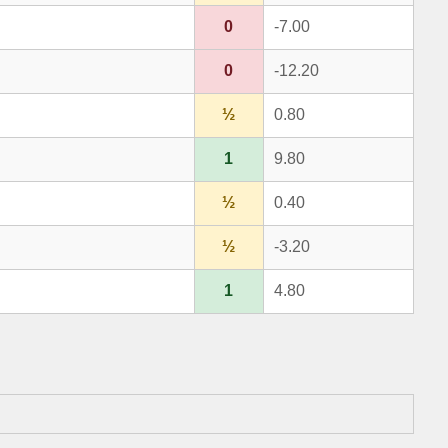
0
-7.00
0
-12.20
½
0.80
1
9.80
½
0.40
½
-3.20
1
4.80