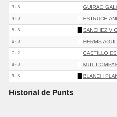
GUIRAO GAL
3 - 3
ESTRUCH AN
4 - 3
SANCHEZ VI
5 - 3
HERMS AGUL
6 - 3
CASTILLO E
7 - 2
MUT COMPAN
8 - 3
BLANCH PLA
9 - 3
Historial de Punts