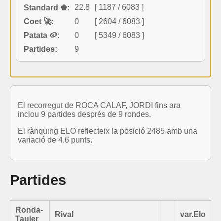
22.8
[ 1187 / 6083 ]
Standard ♚:
Coet 🚀:
0
[ 2604 / 6083 ]
Patata 🥔:
0
[ 5349 / 6083 ]
Partides:
9
El recorregut de ROCA CALAF, JORDI fins ara
inclou 9 partides després de 9 rondes.
El rànquing ELO reflecteix la posició 2485 amb una
variació de 4.6 punts.
Partides
Ronda-
Rival
var.Elo
Tauler