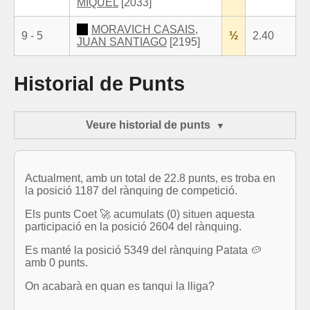
MIQUEL
[2033]
MORAVICH CASAIS,
9 - 5
½
2.40
JUAN SANTIAGO
[2195]
Historial de Punts
Veure historial de punts
Actualment, amb un total de 22.8 punts, es troba en
la posició 1187 del rànquing de competició.
Els punts Coet 🚀 acumulats (0) situen aquesta
participació en la posició 2604 del rànquing.
Es manté la posició 5349 del rànquing Patata 🥔
amb 0 punts.
On acabarà en quan es tanqui la lliga?