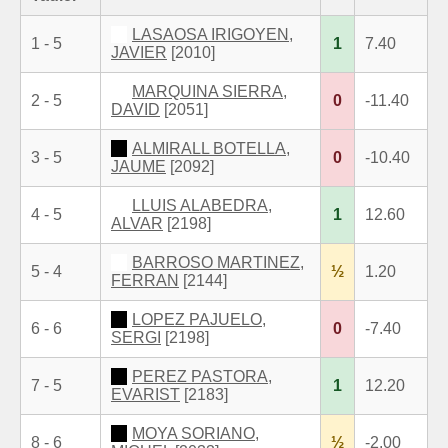
LASAOSA IRIGOYEN,
1 - 5
1
7.40
JAVIER
[2010]
MARQUINA SIERRA,
2 - 5
0
-11.40
DAVID
[2051]
ALMIRALL BOTELLA,
3 - 5
0
-10.40
JAUME
[2092]
LLUIS ALABEDRA,
4 - 5
1
12.60
ALVAR
[2198]
BARROSO MARTINEZ,
5 - 4
½
1.20
FERRAN
[2144]
LOPEZ PAJUELO,
6 - 6
0
-7.40
SERGI
[2198]
PEREZ PASTORA,
7 - 5
1
12.20
EVARIST
[2183]
MOYA SORIANO,
8 - 6
½
-2.00