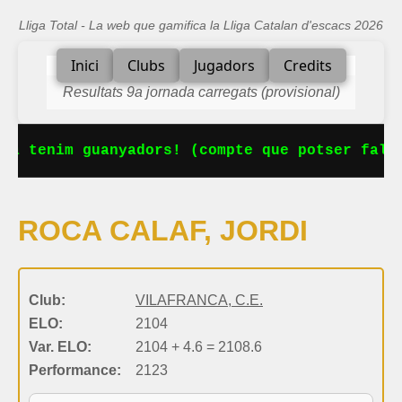
Lliga Total - La web que gamifica la Lliga Catalan d'escacs 2026
Inici
Clubs
Jugadors
Credits
Resultats 9a jornada carregats (provisional)
Ja tenim guanyadors! (compte que potser falta
ROCA CALAF, JORDI
Club:
VILAFRANCA, C.E.
ELO:
2104
Var. ELO:
2104 + 4.6 = 2108.6
Performance:
2123