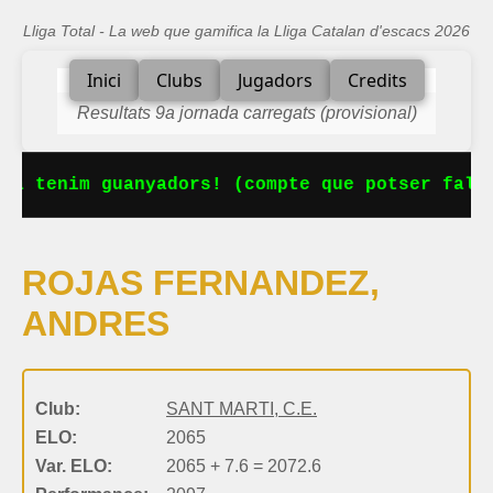
Lliga Total - La web que gamifica la Lliga Catalan d'escacs 2026
Inici
Clubs
Jugadors
Credits
Resultats 9a jornada carregats (provisional)
Ja tenim guanyadors! (compte que potser falta
ROJAS FERNANDEZ,
ANDRES
Club:
SANT MARTI, C.E.
ELO:
2065
Var. ELO:
2065 + 7.6 = 2072.6