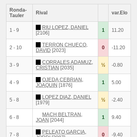
Ronda-
Rival
var.Elo
Tauler
RIU LOPEZ, DANIEL
1 - 9
1
11.20
[2106]
TERRON CHUECO,
2 - 10
0
-11.20
DAVID
[2023]
CORRALES ADAMUZ,
3 - 9
½
-0.80
CRISTIAN
[2035]
OJEDA CEBRIAN,
4 - 9
1
5.00
JOAQUIN
[1876]
LOPEZ DIAZ, DANIEL
5 - 8
½
-2.40
[1979]
MACH BELTRAN,
6 - 8
1
9.40
JOAN
[2044]
PELEATO GARCIA,
7 - 8
0
-9.40