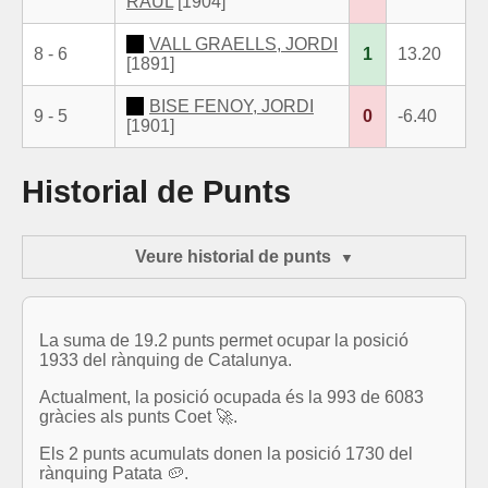
RAUL
[1904]
VALL GRAELLS, JORDI
8 - 6
1
13.20
[1891]
BISE FENOY, JORDI
9 - 5
0
-6.40
[1901]
Historial de Punts
Veure historial de punts
La suma de 19.2 punts permet ocupar la posició
1933 del rànquing de Catalunya.
Actualment, la posició ocupada és la 993 de 6083
gràcies als punts Coet 🚀.
Els 2 punts acumulats donen la posició 1730 del
rànquing Patata 🥔.