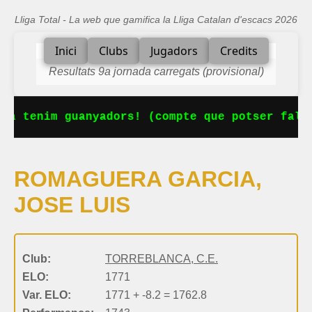
Lliga Total - La web que gamifica la Lliga Catalan d'escacs 2026
Inici
Clubs
Jugadors
Credits
Resultats 9a jornada carregats (provisional)
Ja tenim guanyadors! (compte que potser falta
ROMAGUERA GARCIA,
JOSE LUIS
Club:
TORREBLANCA, C.E.
ELO:
1771
Var. ELO:
1771 + -8.2 = 1762.8