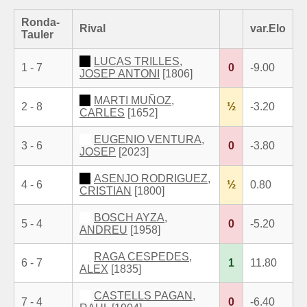
Ronda-
Rival
var.Elo
Tauler
LUCAS TRILLES,
1 - 7
0
-9.00
JOSEP ANTONI
[1806]
MARTI MUÑOZ,
2 - 8
½
-3.20
CARLES
[1652]
EUGENIO VENTURA,
3 - 6
0
-3.80
JOSEP
[2023]
ASENJO RODRIGUEZ,
4 - 6
½
0.80
CRISTIAN
[1800]
BOSCH AYZA,
5 - 4
0
-5.20
ANDREU
[1958]
RAGA CESPEDES,
6 - 7
1
11.80
ALEX
[1835]
CASTELLS PAGAN,
7 - 4
0
-6.40