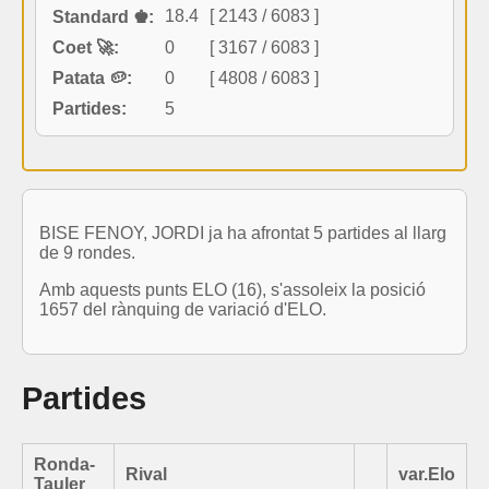
18.4
[ 2143 / 6083 ]
Standard ♚:
Coet 🚀:
0
[ 3167 / 6083 ]
Patata 🥔:
0
[ 4808 / 6083 ]
Partides:
5
BISE FENOY, JORDI ja ha afrontat 5 partides al llarg
de 9 rondes.
Amb aquests punts ELO (16), s'assoleix la posició
1657 del rànquing de variació d'ELO.
Partides
Ronda-
Rival
var.Elo
Tauler