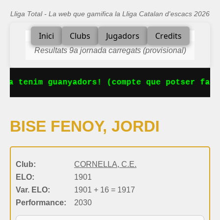
Lliga Total - La web que gamifica la Lliga Catalan d'escacs 2026
Inici
Clubs
Jugadors
Credits
Resultats 9a jornada carregats (provisional)
 Ja tenim guanyadors! (compte que potser falt
BISE FENOY, JORDI
Club:
CORNELLA, C.E.
ELO:
1901
Var. ELO:
1901 + 16 = 1917
Performance:
2030