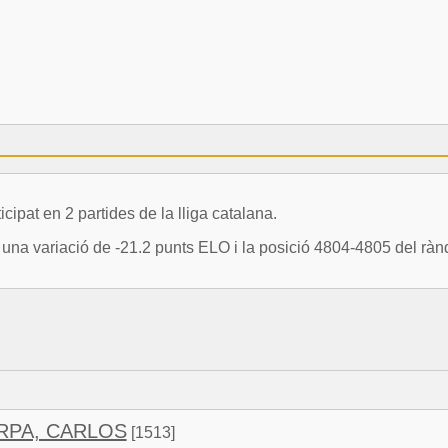
t en 2 partides de la lliga catalana.
 variació de -21.2 punts ELO i la posició 4804-4805 del rànq
RPA, CARLOS
[1513]