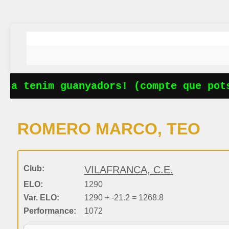
Ja tenim guanyadors! (compte que pots
ROMERO MARCO, TEO
Club:
VILAFRANCA, C.E.
ELO:
1290
Var. ELO:
1290 + -21.2 = 1268.8
Performance:
1072