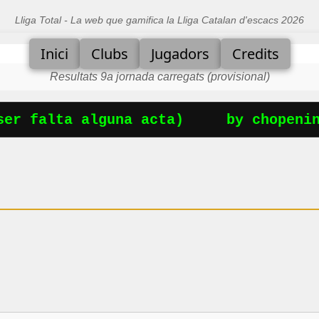
Lliga Total - La web que gamifica la Lliga Catalan d'escacs 2026
Inici
Clubs
Jugadors
Credits
Resultats 9a jornada carregats (provisional)
er falta alguna acta)
by chopening