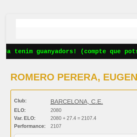
Ja tenim guanyadors! (compte que pots
ROMERO PERERA, EUGEN
Club:
BARCELONA, C.E.
ELO:
2080
Var. ELO:
2080 + 27.4 = 2107.4
Performance:
2107