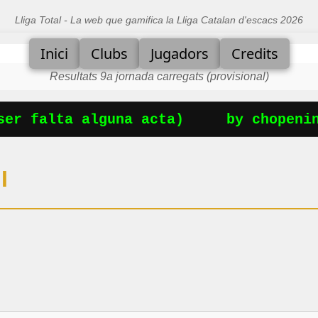
Lliga Total - La web que gamifica la Lliga Catalan d'escacs 2026
Inici
Clubs
Jugadors
Credits
Resultats 9a jornada carregats (provisional)
er falta alguna acta)
by chopening
I