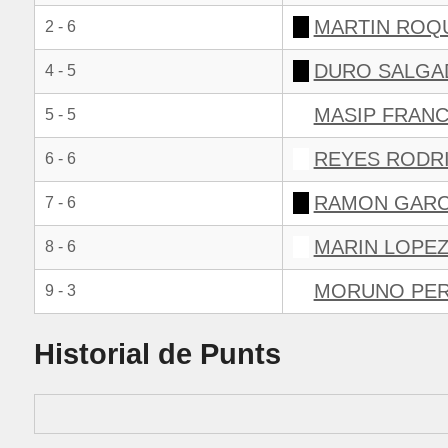
MARTIN ROQ
2 - 6
DURO SALGA
4 - 5
MASIP FRANC
5 - 5
REYES RODR
6 - 6
RAMON GARCI
7 - 6
MARIN LOPEZ
8 - 6
MORUNO PER
9 - 3
Historial de Punts