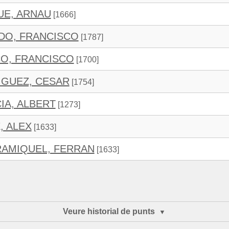
UE, ARNAU
[1666]
DO, FRANCISCO
[1787]
O, FRANCISCO
[1700]
IGUEZ, CESAR
[1754]
A, ALBERT
[1273]
, ALEX
[1633]
AMIQUEL, FERRAN
[1633]
Veure historial de punts