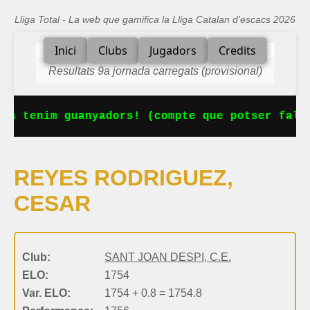
Lliga Total - La web que gamifica la Lliga Catalan d'escacs 2026
Inici
Clubs
Jugadors
Credits
Resultats 9a jornada carregats (provisional)
Ja tenim guanyadors! (compte que potser falta
REYES RODRIGUEZ,
CESAR
Club:
SANT JOAN DESPI, C.E.
ELO:
1754
Var. ELO:
1754 + 0.8 = 1754.8