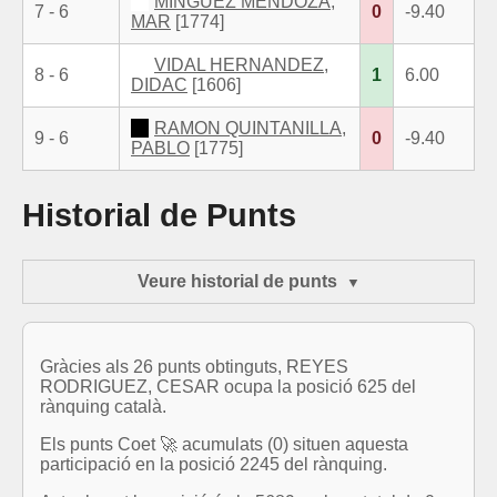
MINGUEZ MENDOZA,
7 - 6
0
-9.40
MAR
[1774]
VIDAL HERNANDEZ,
8 - 6
1
6.00
DIDAC
[1606]
RAMON QUINTANILLA,
9 - 6
0
-9.40
PABLO
[1775]
Historial de Punts
Veure historial de punts
Gràcies als 26 punts obtinguts, REYES
RODRIGUEZ, CESAR ocupa la posició 625 del
rànquing català.
Els punts Coet 🚀 acumulats (0) situen aquesta
participació en la posició 2245 del rànquing.