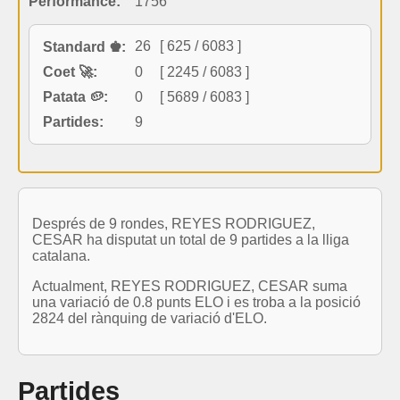
Performance:
1756
26
[ 625 / 6083 ]
Standard ♚:
Coet 🚀:
0
[ 2245 / 6083 ]
Patata 🥔:
0
[ 5689 / 6083 ]
Partides:
9
Després de 9 rondes, REYES RODRIGUEZ,
CESAR ha disputat un total de 9 partides a la lliga
catalana.
Actualment, REYES RODRIGUEZ, CESAR suma
una variació de 0.8 punts ELO i es troba a la posició
2824 del rànquing de variació d'ELO.
Partides