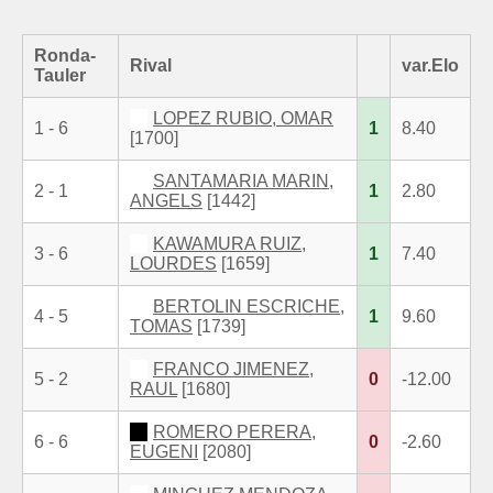
Ronda-
Rival
var.Elo
Tauler
LOPEZ RUBIO, OMAR
1 - 6
1
8.40
[1700]
SANTAMARIA MARIN,
2 - 1
1
2.80
ANGELS
[1442]
KAWAMURA RUIZ,
3 - 6
1
7.40
LOURDES
[1659]
BERTOLIN ESCRICHE,
4 - 5
1
9.60
TOMAS
[1739]
FRANCO JIMENEZ,
5 - 2
0
-12.00
RAUL
[1680]
ROMERO PERERA,
6 - 6
0
-2.60
EUGENI
[2080]