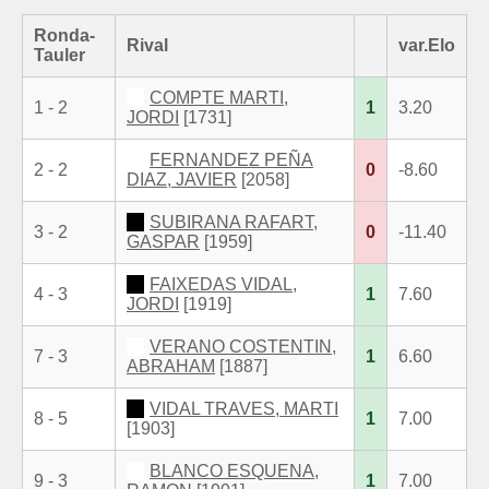
Ronda-
Rival
var.Elo
Tauler
COMPTE MARTI,
1 - 2
1
3.20
JORDI
[1731]
FERNANDEZ PEÑA
2 - 2
0
-8.60
DIAZ, JAVIER
[2058]
SUBIRANA RAFART,
3 - 2
0
-11.40
GASPAR
[1959]
FAIXEDAS VIDAL,
4 - 3
1
7.60
JORDI
[1919]
VERANO COSTENTIN,
7 - 3
1
6.60
ABRAHAM
[1887]
VIDAL TRAVES, MARTI
8 - 5
1
7.00
[1903]
BLANCO ESQUENA,
9 - 3
1
7.00