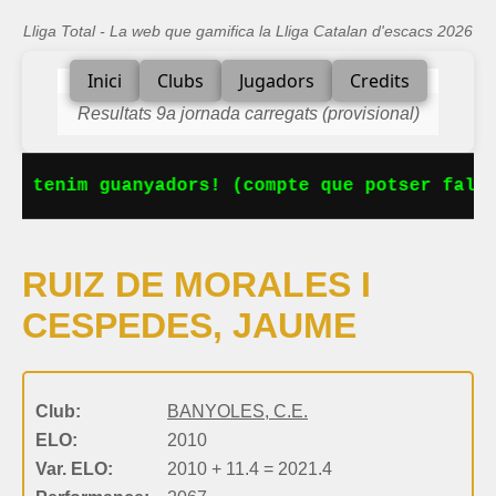
Lliga Total - La web que gamifica la Lliga Catalan d'escacs 2026
Inici
Clubs
Jugadors
Credits
Resultats 9a jornada carregats (provisional)
Ja tenim guanyadors! (compte que potser falta
RUIZ DE MORALES I
CESPEDES, JAUME
Club:
BANYOLES, C.E.
ELO:
2010
Var. ELO:
2010 + 11.4 = 2021.4