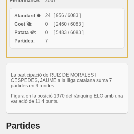
Performance:
2067
24
[ 956 / 6083 ]
Standard ♚:
Coet 🚀:
0
[ 2460 / 6083 ]
Patata 🥔:
0
[ 5483 / 6083 ]
Partides:
7
La participació de RUIZ DE MORALES I
CESPEDES, JAUME a la lliga catalana suma 7
partides en 9 rondes.
Figura en la posició 1970 del rànquing ELO amb una
variació de 11.4 punts.
Partides