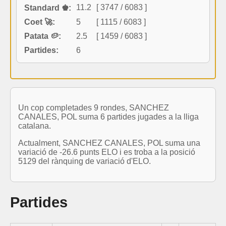
11.2
[ 3747 / 6083 ]
Standard ♚:
Coet 🚀:
5
[ 1115 / 6083 ]
Patata 🥔:
2.5
[ 1459 / 6083 ]
Partides:
6
Un cop completades 9 rondes, SANCHEZ
CANALES, POL suma 6 partides jugades a la lliga
catalana.
Actualment, SANCHEZ CANALES, POL suma una
variació de -26.6 punts ELO i es troba a la posició
5129 del rànquing de variació d'ELO.
Partides