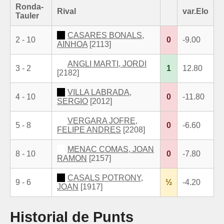
Ronda-
Rival
var.Elo
Tauler
CASARES BONALS,
2 - 10
0
-9.00
AINHOA
[2113]
ANGLI MARTI, JORDI
3 - 2
1
12.80
[2182]
VILLA LABRADA,
4 - 10
0
-11.80
SERGIO
[2012]
VERGARA JOFRE,
5 - 8
0
-6.60
FELIPE ANDRES
[2208]
MENAC COMAS, JOAN
8 - 10
0
-7.80
RAMON
[2157]
CASALS POTRONY,
9 - 6
½
-4.20
JOAN
[1917]
Historial de Punts