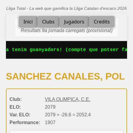
Lliga Total - La web que gamifica la Lliga Catalan d'escacs 2026
Inici
Clubs
Jugadors
Credits
Resultats 9a jornada carregats (provisional)
 Ja tenim guanyadors! (compte que potser falt
SANCHEZ CANALES, POL
Club:
VILA OLIMPICA, C.E.
ELO:
2079
Var. ELO:
2079 + -26.6 = 2052.4
Performance:
1907