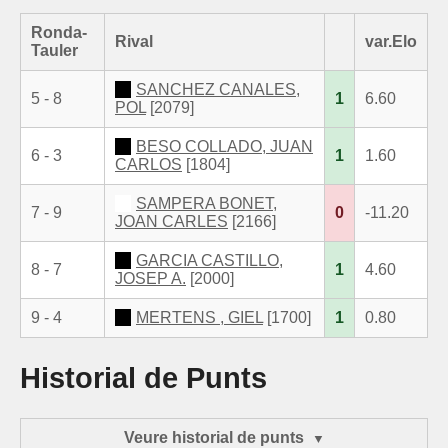
Ronda-
Rival
var.Elo
Tauler
SANCHEZ CANALES,
5 - 8
1
6.60
POL
[2079]
BESO COLLADO, JUAN
6 - 3
1
1.60
CARLOS
[1804]
SAMPERA BONET,
7 - 9
0
-11.20
JOAN CARLES
[2166]
GARCIA CASTILLO,
8 - 7
1
4.60
JOSEP A.
[2000]
9 - 4
MERTENS , GIEL
[1700]
1
0.80
Historial de Punts
Veure historial de punts