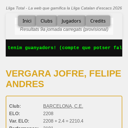
Lliga Total - La web que gamifica la Lliga Catalan d'escacs 2026
Inici
Clubs
Jugadors
Credits
Resultats 9a jornada carregats (provisional)
Ja tenim guanyadors! (compte que potser falta
VERGARA JOFRE, FELIPE
ANDRES
Club:
BARCELONA, C.E.
ELO:
2208
Var. ELO:
2208 + 2.4 = 2210.4