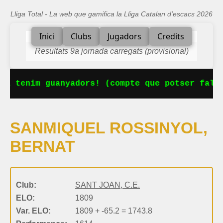
Lliga Total - La web que gamifica la Lliga Catalan d'escacs 2026
Inici
Clubs
Jugadors
Credits
Resultats 9a jornada carregats (provisional)
Ja tenim guanyadors! (compte que potser falta
SANMIQUEL ROSSINYOL,
BERNAT
Club:
SANT JOAN, C.E.
ELO:
1809
Var. ELO:
1809 + -65.2 = 1743.8