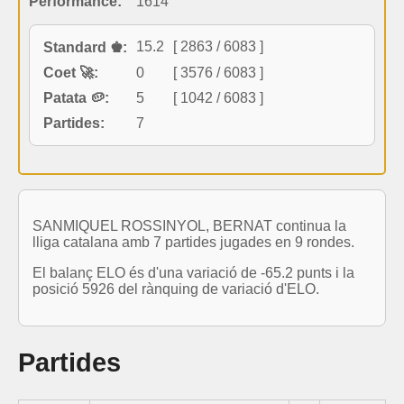
Performance:
1614
15.2
[ 2863 / 6083 ]
Standard ♚:
Coet 🚀:
0
[ 3576 / 6083 ]
Patata 🥔:
5
[ 1042 / 6083 ]
Partides:
7
SANMIQUEL ROSSINYOL, BERNAT continua la
lliga catalana amb 7 partides jugades en 9 rondes.
El balanç ELO és d'una variació de -65.2 punts i la
posició 5926 del rànquing de variació d'ELO.
Partides