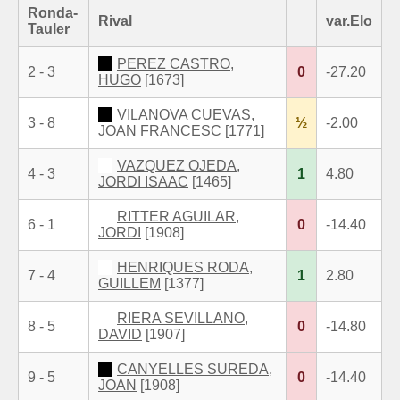
Ronda-
Rival
var.Elo
Tauler
PEREZ CASTRO,
2 - 3
0
-27.20
HUGO
[1673]
VILANOVA CUEVAS,
3 - 8
½
-2.00
JOAN FRANCESC
[1771]
VAZQUEZ OJEDA,
4 - 3
1
4.80
JORDI ISAAC
[1465]
RITTER AGUILAR,
6 - 1
0
-14.40
JORDI
[1908]
HENRIQUES RODA,
7 - 4
1
2.80
GUILLEM
[1377]
RIERA SEVILLANO,
8 - 5
0
-14.80
DAVID
[1907]
CANYELLES SUREDA,
9 - 5
0
-14.40
JOAN
[1908]