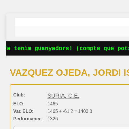
Ja tenim guanyadors! (compte que pots
VAZQUEZ OJEDA, JORDI 
Club:
SURIA, C.E.
ELO:
1465
Var. ELO:
1465 + -61.2 = 1403.8
Performance:
1326