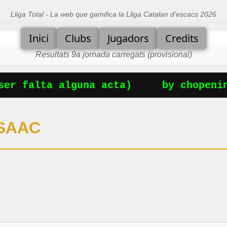
Lliga Total - La web que gamifica la Lliga Catalan d'escacs 2026
Inici
Clubs
Jugadors
Credits
Resultats 9a jornada carregats (provisional)
er falta alguna acta)
by chopening
ISAAC