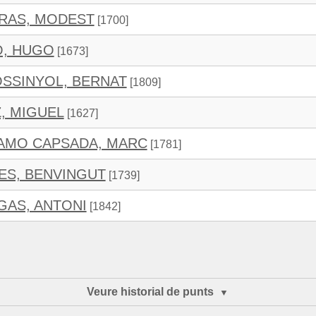
RAS, MODEST
[1700]
O, HUGO
[1673]
SSINYOL, BERNAT
[1809]
, MIGUEL
[1627]
RAMO CAPSADA, MARC
[1781]
LES, BENVINGUT
[1739]
GAS, ANTONI
[1842]
Veure historial de punts