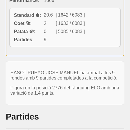
Performance:
1666
20.6
[ 1642 / 6083 ]
Standard ♚:
Coet 🚀:
2
[ 1633 / 6083 ]
Patata 🥔:
0
[ 5085 / 6083 ]
Partides:
9
SASOT PUEYO, JOSE MANUEL ha arribat a les 9
rondes amb 9 partides completades a la competició.
Figura en la posició 2776 del rànquing ELO amb una
variació de 1.4 punts.
Partides