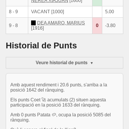
NEREA XIAJUAN
[1600]
8 - 9
VACANT [1000]
5.00
DEA AMARO, MARIUS
9 - 8
0
-3.80
[1916]
Historial de Punts
Veure historial de punts
Amb aquest rendiment i 20.6 punts, s'arriba a la
posició 1642 del rànquing.
Els punts Coet 🚀 acumulats (2) situen aquesta
participació en la posició 1633 del rànquing.
Amb 0 punts Patata 🥔, ocupa la posició 5085 del
rànquing.