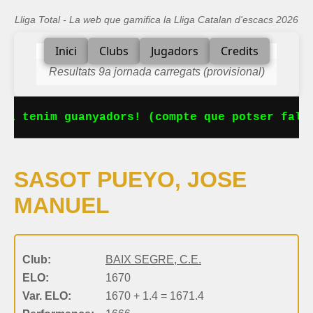
Lliga Total - La web que gamifica la Lliga Catalan d'escacs 2026
Inici
Clubs
Jugadors
Credits
Resultats 9a jornada carregats (provisional)
Ja tenim guanyadors! (compte que potser falta
SASOT PUEYO, JOSE
MANUEL
Club:
BAIX SEGRE, C.E.
ELO:
1670
Var. ELO:
1670 + 1.4 = 1671.4