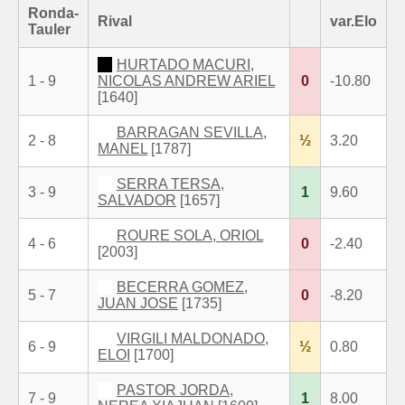
Ronda-
Rival
var.Elo
Tauler
HURTADO MACURI,
1 - 9
NICOLAS ANDREW ARIEL
0
-10.80
[1640]
BARRAGAN SEVILLA,
2 - 8
½
3.20
MANEL
[1787]
SERRA TERSA,
3 - 9
1
9.60
SALVADOR
[1657]
ROURE SOLA, ORIOL
4 - 6
0
-2.40
[2003]
BECERRA GOMEZ,
5 - 7
0
-8.20
JUAN JOSE
[1735]
VIRGILI MALDONADO,
6 - 9
½
0.80
ELOI
[1700]
PASTOR JORDA,
7 - 9
1
8.00