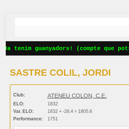
Ja tenim guanyadors! (compte que pots
SASTRE COLIL, JORDI
Club:
ATENEU COLON, C.E.
ELO:
1832
Var. ELO:
1832 + -26.4 = 1805.6
Performance:
1751