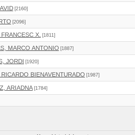
AVID
[2160]
RTO
[2096]
 FRANCESC X.
[1811]
S, MARCO ANTONIO
[1887]
S, JORDI
[1920]
, RICARDO BIENAVENTURADO
[1987]
, ARIADNA
[1784]