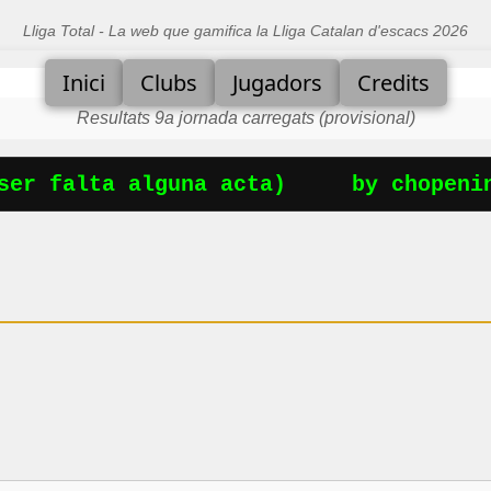
Lliga Total - La web que gamifica la Lliga Catalan d'escacs 2026
Inici
Clubs
Jugadors
Credits
Resultats 9a jornada carregats (provisional)
er falta alguna acta)
by chopening