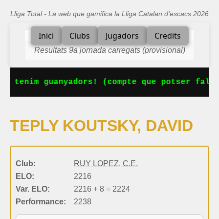
Lliga Total - La web que gamifica la Lliga Catalan d'escacs 2026
Inici
Clubs
Jugadors
Credits
Resultats 9a jornada carregats (provisional)
Ja tenim guanyadors! (compte que potser falta
TEPLY KOUTSKY, DAVID
Club:
RUY LOPEZ, C.E.
ELO:
2216
Var. ELO:
2216 + 8 = 2224
Performance:
2238