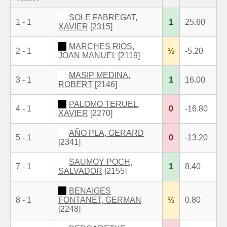
SOLE FABREGAT,
1 - 1
1
25.60
XAVIER
[2315]
MARCHES RIOS,
2 - 1
½
-5.20
JOAN MANUEL
[2119]
MASIP MEDINA,
3 - 1
1
16.00
ROBERT
[2146]
PALOMO TERUEL,
4 - 1
0
-16.80
XAVIER
[2270]
AÑO PLA, GERARD
5 - 1
0
-13.20
[2341]
SAUMOY POCH,
7 - 1
1
8.40
SALVADOR
[2155]
BENAIGES
8 - 1
FONTANET, GERMAN
½
0.80
[2248]