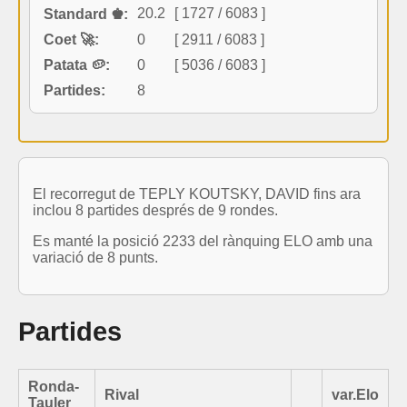
20.2
[ 1727 / 6083 ]
Standard ♚:
Coet 🚀:
0
[ 2911 / 6083 ]
Patata 🥔:
0
[ 5036 / 6083 ]
Partides:
8
El recorregut de TEPLY KOUTSKY, DAVID fins ara
inclou 8 partides després de 9 rondes.
Es manté la posició 2233 del rànquing ELO amb una
variació de 8 punts.
Partides
Ronda-
Rival
var.Elo
Tauler