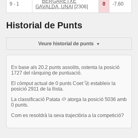
BERGARETXE
9 - 1
0
-7.60
GAVALDA, UNAI
[2306]
Historial de Punts
Veure historial de punts
En base als 20.2 punts assolits, ostenta la posició
1727 del rànquing de puntuació.
El còmput actual de 0 punts Coet 🚀 estableix la
posició 2911 de la llista.
La classificació Patata 🥔 atorga la posició 5036 amb
0 punts.
Com es resoldrà la seva trajectòria a la competició?