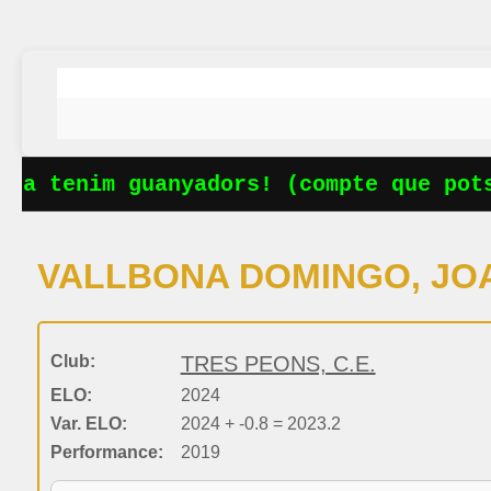
Ja tenim guanyadors! (compte que pots
VALLBONA DOMINGO, JO
Club:
TRES PEONS, C.E.
ELO:
2024
Var. ELO:
2024 + -0.8 = 2023.2
Performance:
2019