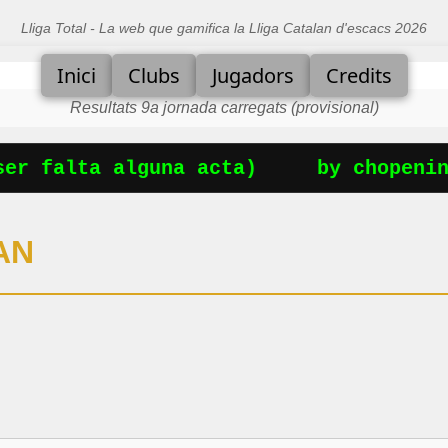
Lliga Total - La web que gamifica la Lliga Catalan d'escacs 2026
Inici
Clubs
Jugadors
Credits
Resultats 9a jornada carregats (provisional)
er falta alguna acta)
by chopening
AN