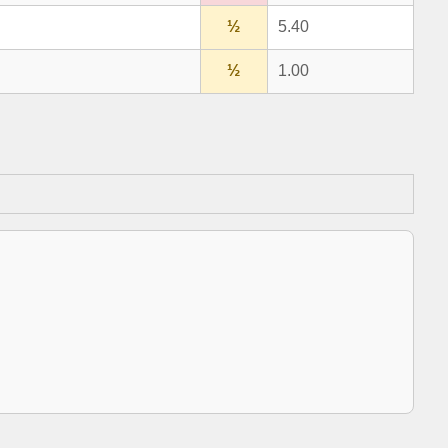
½
5.40
½
1.00