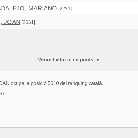
ADALEJO, MARIANO
[2231]
, JOAN
[2061]
Veure historial de punts
N ocupa la posició 5010 del rànquing català.
67.