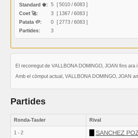
5
[ 5010 / 6083 ]
Standard ♚:
Coet 🚀:
3
[ 1367 / 6083 ]
Patata 🥔:
0
[ 2773 / 6083 ]
Partides:
3
El recorregut de VALLBONA DOMINGO, JOAN fins ara inc
Amb el còmput actual, VALLBONA DOMINGO, JOAN arriba 
Partides
Ronda-Tauler
Rival
SANCHEZ PO
1 - 2