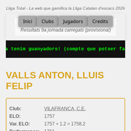
Lliga Total - La web que gamifica la Lliga Catalan d'escacs 2026
Inici
Clubs
Jugadors
Credits
Resultats 9a jornada carregats (provisional)
 Ja tenim guanyadors! (compte que potser falt
VALLS ANTON, LLUIS
FELIP
Club:
VILAFRANCA, C.E.
ELO:
1757
Var. ELO:
1757 + 1.2 = 1758.2