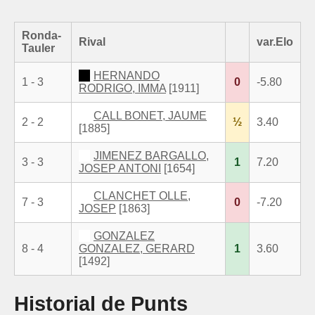
Ronda-
Rival
var.Elo
Tauler
HERNANDO
1 - 3
0
-5.80
RODRIGO, IMMA
[1911]
CALL BONET, JAUME
2 - 2
½
3.40
[1885]
JIMENEZ BARGALLO,
3 - 3
1
7.20
JOSEP ANTONI
[1654]
CLANCHET OLLE,
7 - 3
0
-7.20
JOSEP
[1863]
GONZALEZ
8 - 4
GONZALEZ, GERARD
1
3.60
[1492]
Historial de Punts