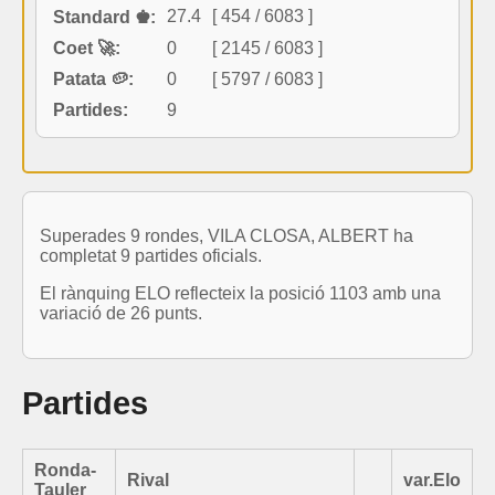
27.4
[ 454 / 6083 ]
Standard ♚:
Coet 🚀:
0
[ 2145 / 6083 ]
Patata 🥔:
0
[ 5797 / 6083 ]
Partides:
9
Superades 9 rondes, VILA CLOSA, ALBERT ha
completat 9 partides oficials.
El rànquing ELO reflecteix la posició 1103 amb una
variació de 26 punts.
Partides
Ronda-
Rival
var.Elo
Tauler