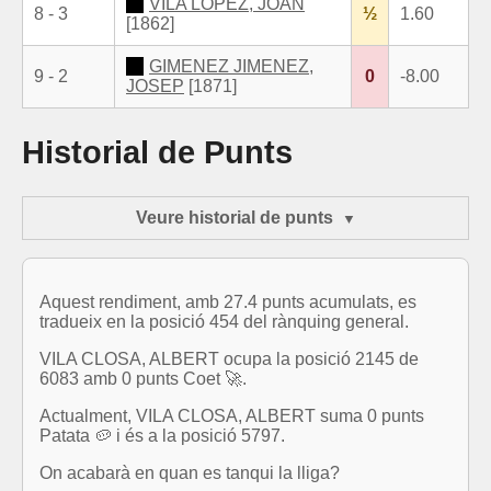
VILA LOPEZ, JOAN
8 - 3
½
1.60
[1862]
GIMENEZ JIMENEZ,
9 - 2
0
-8.00
JOSEP
[1871]
Historial de Punts
Veure historial de punts
Aquest rendiment, amb 27.4 punts acumulats, es
tradueix en la posició 454 del rànquing general.
VILA CLOSA, ALBERT ocupa la posició 2145 de
6083 amb 0 punts Coet 🚀.
Actualment, VILA CLOSA, ALBERT suma 0 punts
Patata 🥔 i és a la posició 5797.
On acabarà en quan es tanqui la lliga?